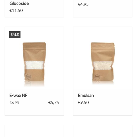
Glucoside
€4,95
€11,50
SALE
E-wax NF
Emulsan
€5,75
€9,50
€6,95