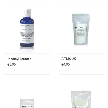
Sale
Cadeaubon
Zelf maken
Links
Isoamyl Laurate
BTMS-25
€8,95
€4,95