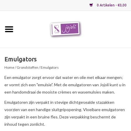
0 Artikelen - €0,00
Home
Grondstoffen
Emulgators
Home
/
Grondstoffen
/ Emulgators
Verpakkingen
Een emulgator zorgt ervoor dat water en olie met elkaar mengen;
er vormt zich een "emulsie". Met de emulgatoren van Jojoli kunt u in
Materialen
een handomdraai de mooiste crèmes en wasemulsies maken.
Emulgatoren zijn verpakt in stevige dichtgesealde stazakken
Startpakketten
voorzien van een handige sluitgripopening. Vloeibare emulgatoren
zijn verpakt in een bruine fles. Deze verpakking beschermt de
Recepten
inhoud tegen zonlicht.