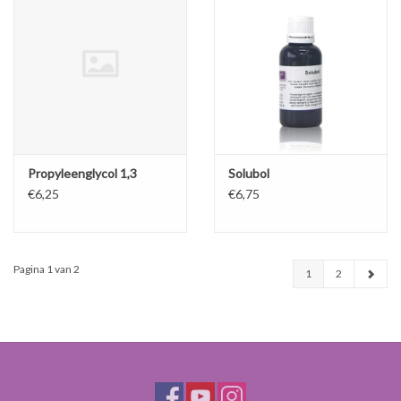
Propyleenglycol 1,3
Solubol
€6,25
€6,75
Pagina 1 van 2
1
2