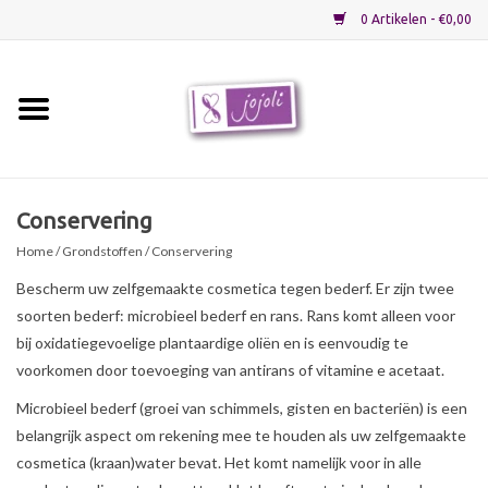
0 Artikelen - €0,00
Home
Grondstoffen
Conservering
Home
/
Grondstoffen
/ Conservering
Verpakkingen
Bescherm uw zelfgemaakte cosmetica tegen bederf. Er zijn twee
soorten bederf: microbieel bederf en rans. Rans komt alleen voor
Materialen
bij oxidatiegevoelige plantaardige oliën en is eenvoudig te
voorkomen door toevoeging van antirans of vitamine e acetaat.
Startpakketten
Microbieel bederf (groei van schimmels, gisten en bacteriën) is een
belangrijk aspect om rekening mee te houden als uw zelfgemaakte
Recepten
cosmetica (kraan)water bevat. Het komt namelijk voor in alle