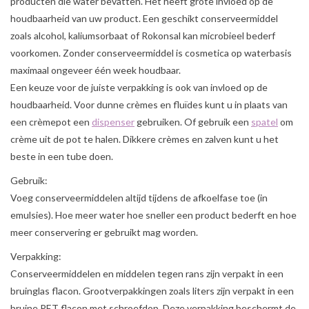
producten die water bevatten. Het heeft grote invloed op de
Sale
houdbaarheid van uw product. Een geschikt conserveermiddel
zoals alcohol, kaliumsorbaat of Rokonsal kan microbieel bederf
Cadeaubon
voorkomen. Zonder conserveermiddel is cosmetica op waterbasis
maximaal ongeveer één week houdbaar.
Een keuze voor de juiste verpakking is ook van invloed op de
Zelf maken
houdbaarheid. Voor dunne crèmes en fluïdes kunt u in plaats van
een crèmepot een
dispenser
gebruiken. Of gebruik een
spatel
om
Links
crème uit de pot te halen. Dikkere crèmes en zalven kunt u het
beste in een tube doen.
Gebruik:
Voeg conserveermiddelen altijd tijdens de afkoelfase toe (in
emulsies). Hoe meer water hoe sneller een product bederft en hoe
meer conservering er gebruikt mag worden.
Verpakking:
Conserveermiddelen en middelen tegen rans zijn verpakt in een
bruinglas flacon. Grootverpakkingen zoals liters zijn verpakt in een
bruine PET flacon met schroefdop. Deze verpakking beschermt de