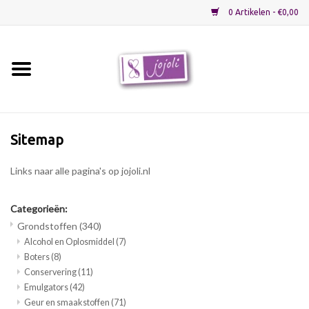
0 Artikelen - €0,00
Home
Grondstoffen
Sitemap
Verpakkingen
Links naar alle pagina's op jojoli.nl
Materialen
Categorieën:
Startpakketten
Grondstoffen
(340)
Alcohol en Oplosmiddel
(7)
Boters
(8)
Recepten
Conservering
(11)
Emulgators
(42)
Sale
Geur en smaakstoffen
(71)