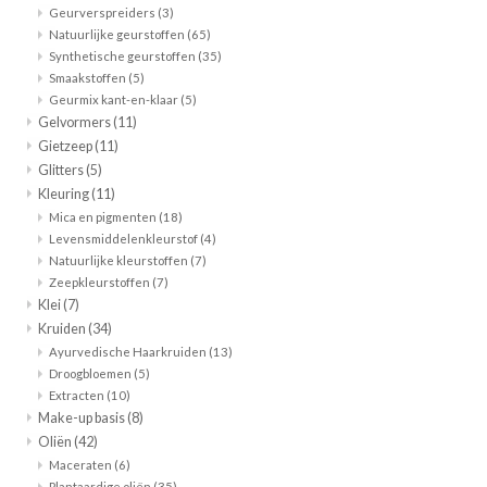
Geurverspreiders
(3)
Natuurlijke geurstoffen
(65)
Cadeaubon
Synthetische geurstoffen
(35)
Smaakstoffen
(5)
Geurmix kant-en-klaar
(5)
Zelf maken
Gelvormers
(11)
Gietzeep
(11)
Links
Glitters
(5)
Kleuring
(11)
Mica en pigmenten
(18)
Levensmiddelenkleurstof
(4)
Natuurlijke kleurstoffen
(7)
Zeepkleurstoffen
(7)
Klei
(7)
Kruiden
(34)
Ayurvedische Haarkruiden
(13)
Droogbloemen
(5)
Extracten
(10)
Make-up basis
(8)
Oliën
(42)
Maceraten
(6)
Plantaardige oliën
(35)