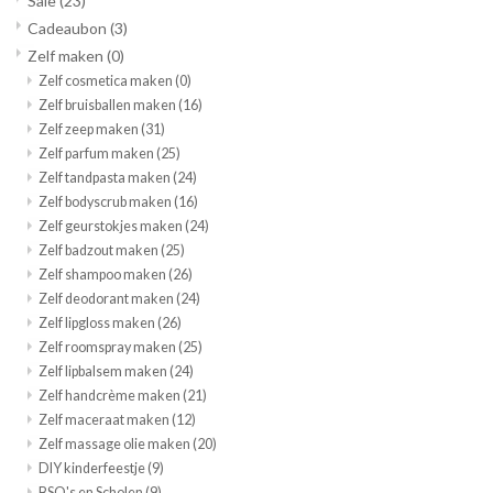
Sale
(23)
Cadeaubon
(3)
Zelf maken
(0)
Zelf cosmetica maken
(0)
Zelf bruisballen maken
(16)
Zelf zeep maken
(31)
Zelf parfum maken
(25)
Zelf tandpasta maken
(24)
Zelf bodyscrub maken
(16)
Zelf geurstokjes maken
(24)
Zelf badzout maken
(25)
Zelf shampoo maken
(26)
Zelf deodorant maken
(24)
Zelf lipgloss maken
(26)
Zelf roomspray maken
(25)
Zelf lipbalsem maken
(24)
Zelf handcrème maken
(21)
Zelf maceraat maken
(12)
Zelf massage olie maken
(20)
DIY kinderfeestje
(9)
BSO's en Scholen
(9)