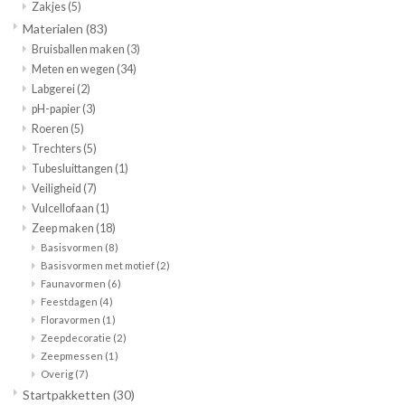
Zakjes
(5)
Materialen
(83)
Bruisballen maken
(3)
Meten en wegen
(34)
Labgerei
(2)
pH-papier
(3)
Roeren
(5)
Trechters
(5)
Tubesluittangen
(1)
Veiligheid
(7)
Vulcellofaan
(1)
Zeep maken
(18)
Basisvormen
(8)
Basisvormen met motief
(2)
Faunavormen
(6)
Feestdagen
(4)
Floravormen
(1)
Zeepdecoratie
(2)
Zeepmessen
(1)
Overig
(7)
Startpakketten
(30)