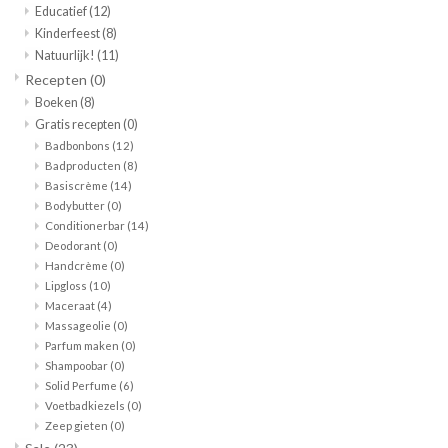
Educatief
(12)
Kinderfeest
(8)
Natuurlijk!
(11)
Recepten
(0)
Boeken
(8)
Gratis recepten
(0)
Badbonbons
(12)
Badproducten
(8)
Basiscrème
(14)
Bodybutter
(0)
Conditionerbar
(14)
Deodorant
(0)
Handcrème
(0)
Lipgloss
(10)
Maceraat
(4)
Massageolie
(0)
Parfum maken
(0)
Shampoobar
(0)
Solid Perfume
(6)
Voetbadkiezels
(0)
Zeep gieten
(0)