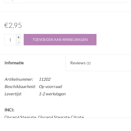
€2,95
+
TOEVOEGEN AAN WINKELWAGEN
-
Informatie
Reviews
(1)
Artikelnummer:
11202
Beschikbaarheid:
Op voorraad
Levertijd:
1-2 werkdagen
INCI:
Glyceryl Stearate, Glyceryl Stearate Citrate
Herkomst: