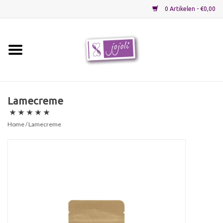
0 Artikelen - €0,00
Home
Grondstoffen
Lamecreme
Verpakkingen
Home
/ Lamecreme
Materialen
Startpakketten
Recepten