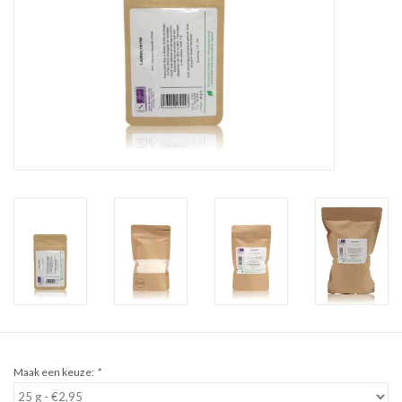
Sale
Cadeaubon
Zelf maken
Links
Maak een keuze:
*