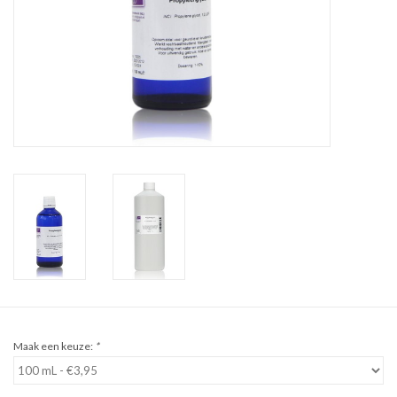
Sale
Cadeaubon
Zelf maken
Links
Maak een keuze:
*