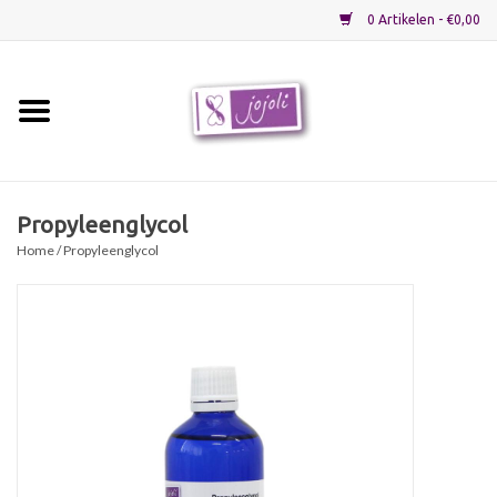
0 Artikelen - €0,00
Home
Grondstoffen
Propyleenglycol
Home
/ Propyleenglycol
Verpakkingen
Materialen
Startpakketten
Recepten