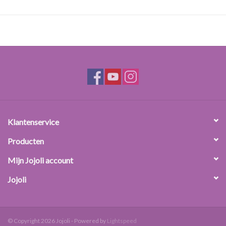
oplosmiddel voor verschillende grondstoffen. Voorbeelden hiervan
zijn kruidenextracten en geurolie. De eigenschappen van
propyleenglycol zijn vergelijkbaar met die van glycerine. Zo werkt
het net als glycerine vochtvasthoudend maar is minder kleverig.
Propyleenglycol is vrijwel geurloos en in elke verhouding mengbaar
met water en andere alcoholen.
Dosering: 1-10%
Klantenservice
Producten
Mijn Jojoli account
Jojoli
© Copyright 2026 Jojoli - Powered by
Lightspeed