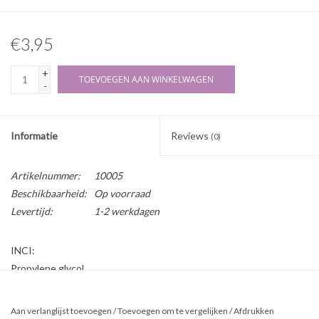
€3,95
+
TOEVOEGEN AAN WINKELWAGEN
-
Informatie
Reviews
(0)
Artikelnummer:
10005
Beschikbaarheid:
Op voorraad
Levertijd:
1-2 werkdagen
INCI:
Propylene glycol
Beschrijving:
1, 2 Propyleenglycol Ph. Eur. wordt vaak gebruikt in cosmetica als
Aan verlanglijst toevoegen
/
Toevoegen om te vergelijken
/
Afdrukken