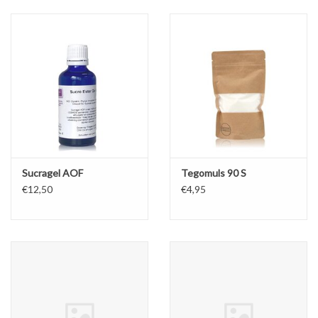
Sale
Cadeaubon
Zelf maken
Links
Sucragel AOF
Tegomuls 90 S
€12,50
€4,95