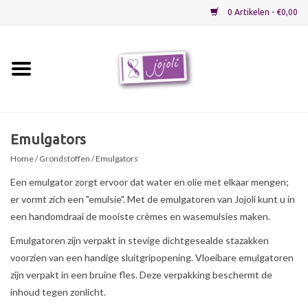
0 Artikelen - €0,00
Home
Grondstoffen
Emulgators
Home
/
Grondstoffen
/ Emulgators
Verpakkingen
Een emulgator zorgt ervoor dat water en olie met elkaar mengen;
er vormt zich een "emulsie". Met de emulgatoren van Jojoli kunt u in
Materialen
een handomdraai de mooiste crèmes en wasemulsies maken.
Emulgatoren zijn verpakt in stevige dichtgesealde stazakken
Startpakketten
voorzien van een handige sluitgripopening. Vloeibare emulgatoren
zijn verpakt in een bruine fles. Deze verpakking beschermt de
Recepten
inhoud tegen zonlicht.