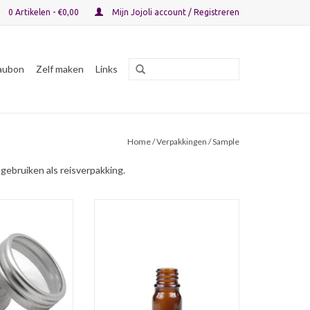
0 Artikelen - €0,00
Mijn Jojoli account / Registreren
aubon
Zelf maken
Links
Home
/
Verpakkingen
/ Sample
gebruiken als reisverpakking.
otje van ca. 10 mL
Bruinglasfles van 5 mL zonder dop,
re (lip)balsem of
beschermt tegen zonlicht
e verpakken. Past
waardoor de vloeistof goed
rievenbus.
bewaard blijft.
N WINKELWAGEN
TOEVOEGEN AAN WINKELWAGEN