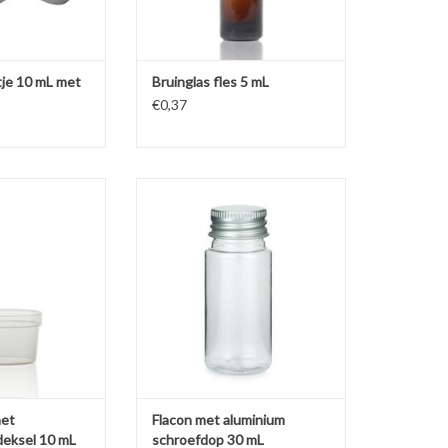
je 10 mL met
Bruinglas fles 5 mL
€0,37
èmepotje met een
Flacon met aluminium schroefdop
er aan vast zit,
voor bijvoorbeeld badolie,
smeticasamples.
handzeep, lotion en shampoo.
N WINKELWAGEN
TOEVOEGEN AAN WINKELWAGEN
met
Flacon met aluminium
deksel 10 mL
schroefdop 30 mL