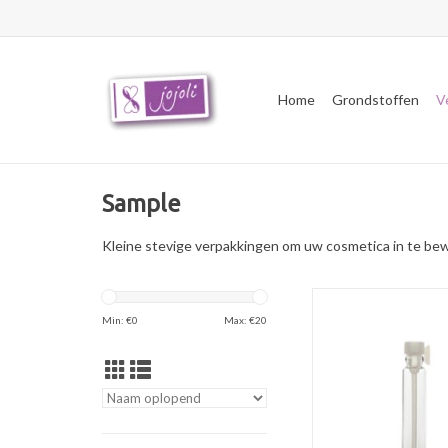
Home
Grondstoffen
V
Sample
Kleine stevige verpakkingen om uw cosmetica in te bew
Testbuisje (sampleflac
van helder glas en ge
Min: €
0
Max: €
20
geurolie en par
TOEVOEGEN AAN WI