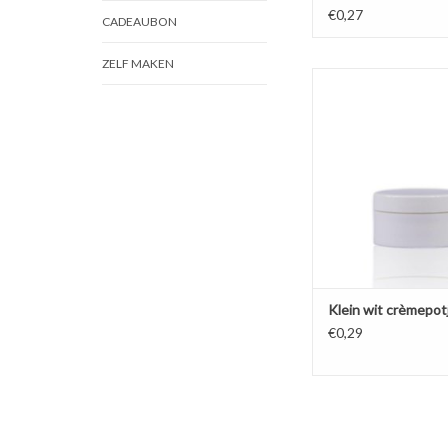
€0,27
CADEAUBON
ZELF MAKEN
Klein wit crèmepotje 
ontwerp dat niet snel 
Ideaal voor samples of
TOEVOEGEN AAN WI
Klein wit crèmepot
€0,29