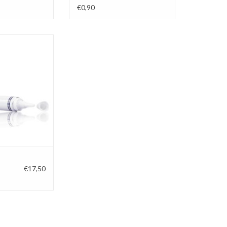
€0,90
minium tube van 5
p. De smalle mond
 nauwkeurig te
eren.
N WINKELWAGEN
€17,50