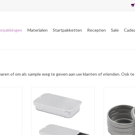
erpakkingen
Materialen
Startpakketten
Recepten
Sale
Cade
aren of om als sample weg te geven aan uw klanten of vrienden. Ook te 
on) gemaakt
Luxe aluminium potje van ca. 10 mL
Luxe aluminium p
schikt voor
met schuifdeksel voor onder
voor onder ande
fum.
andere (lip)balsem en solid
om samples in t
perfume. Past door de brievenbus.
door de b
NKELWAGEN
TOEVOEGEN AAN WINKELWAGEN
TOEVOEGEN AA