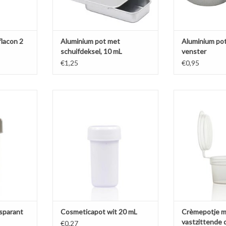
lacon 2
Aluminium pot met
Aluminium pot
schuifdeksel, 10 mL
venster
€1,25
€0,95
mL, ideaal
Klein formaat van 20 mL, ideaal
Transparant cr
rdelige
voor samples. Voordelige witte
klemdeksel dat 
e pot met
stevige pot met glanzend witte
ideaal voor co
efdeksel.
schroefdeksel.
TOEVOEGEN AA
NKELWAGEN
TOEVOEGEN AAN WINKELWAGEN
sparant
Cosmeticapot wit 20 mL
Crèmepotje 
vastzittende 
€0,27