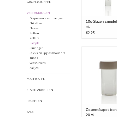
GRONDSTOFFEN
VERPAKKINGEN
Dispensers en pompjes
10x Glazen samplef
Etiketten
mL
Flessen
€2,95
Potten
Rollers
Sample
Sluitingen
Klein formaat van 20 
Sticks en lipglosshouders
voor samples. Voo
Tubes
transparante stevig
Verstuivers
glanzend witte schro
Zakjes
TOEVOEGEN AAN WI
MATERIALEN
STARTPAKKETTEN
RECEPTEN
Cosmeticapot tran
SALE
20 mL