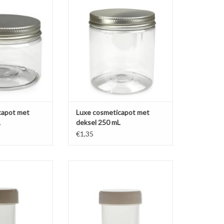
ot met aluminium
transparante pot met aluminium
sel.
deksel.
N WINKELWAGEN
TOEVOEGEN AAN WINKELWAGEN
capot met
Luxe cosmeticapot met
L
deksel 250 mL
€1,35
an 20 mL, ideaal
Klein formaat van 40 mL, ideaal
s. Voordelige
voor samples en creme. Voordelige
stevige pot met
transparante stevige pot met
 schroefdeksel.
glanzend witte schroefdeksel.
N WINKELWAGEN
TOEVOEGEN AAN WINKELWAGEN