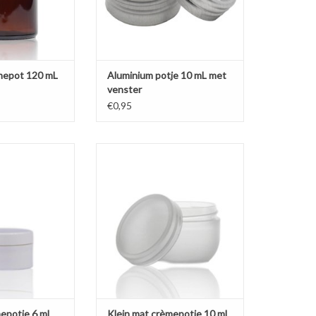
èmepot 120 mL
Aluminium potje 10 mL met
venster
€0,95
potje van stevig
Half doorschijnend crèmepotje
 snel kapot gaat.
met mat oppervlak en
les of lipbalsem.
schroefdeksel, ideaal voor samples
of lipbalsem.
N WINKELWAGEN
TOEVOEGEN AAN WINKELWAGEN
mepotje 6 mL
Klein mat crèmepotje 10 mL