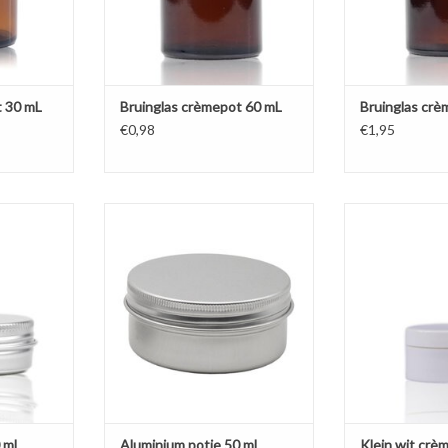
t 30 mL
Bruinglas crèmepot 60 mL
Bruinglas cr
€0,98
€1,95
n 30 mL voor
Luxe aluminium potje van ca. 50 mL
Klein wit crème
sem, solid
voor onder andere (lip)balsem,
ontwerp dat niet
ast door de
solid perfume en poeders. Past
Ideaal voor samp
.
door de brievenbus.
TOEVOEGEN AA
NKELWAGEN
TOEVOEGEN AAN WINKELWAGEN
0 mL
Aluminium potje 50 mL
Klein wit crè