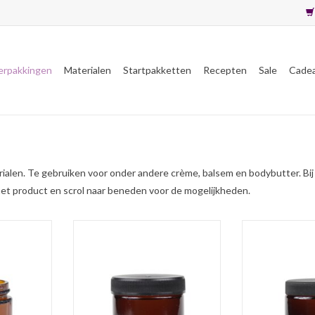
erpakkingen
Materialen
Startpakketten
Recepten
Sale
Cade
rialen. Te gebruiken voor onder andere crème, balsem en bodybutter. Bij 
p het product en scrol naar beneden voor de mogelijkheden.
n 30 mL met
Bruinglas crèmepot van 60 mL met
Bruinglas crèm
r keuze,
zwarte schroefdeksel, beschermt
met zwarte s
onlicht
tegen zonlicht waardoor de inhoud
beschermt t
oed bewaard
goed bewaard blijft.
waardoor de inh
bli
TOEVOEGEN AAN WINKELWAGEN
NKELWAGEN
TOEVOEGEN AA