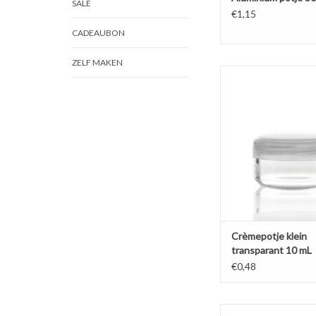
SALE
€1,15
CADEAUBON
ZELF MAKEN
Kleine maat helder p
crèmepotje met soe
doorschijnende d
TOEVOEGEN AAN WI
Crèmepotje klein
transparant 10 mL
€0,48
Luxe crèmepot van 