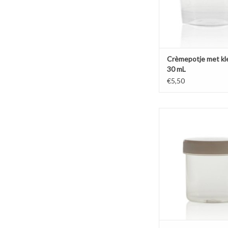
Crèmepotje met kl
30 mL
€5,50
Medium formaat van 75
voor haargel en 
bijvoorbeeld op school 
gemaakt. Voordelige t
stevige pot met glan
schroefdekse
TOEVOEGEN AAN WI