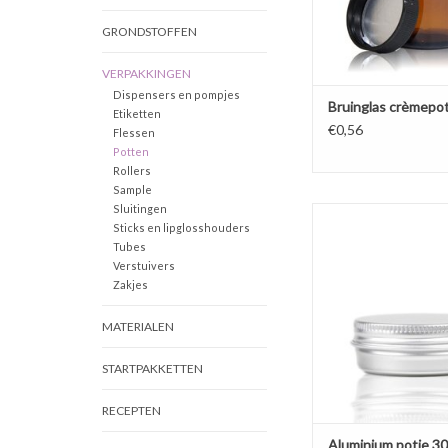
GRONDSTOFFEN
VERPAKKINGEN
Dispensers en pompjes
Bruinglas crèmepo
Etiketten
€0,56
Flessen
Potten
Rollers
Sample
Sluitingen
Luxe alumium potje va
Sticks en lipglosshouders
onder andere (lip)bal
Tubes
perfume en poeders. P
Verstuivers
brievenbus
Zakjes
TOEVOEGEN AAN WI
MATERIALEN
STARTPAKKETTEN
RECEPTEN
Aluminium potje 3