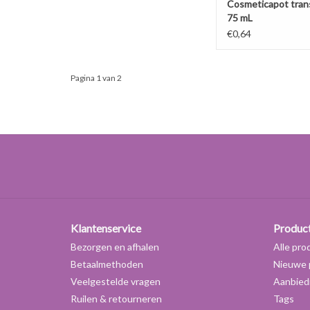
Cosmeticapot tran
75 mL
€0,64
Pagina 1 van 2
Klantenservice
Produc
Bezorgen en afhalen
Alle pro
Betaalmethoden
Nieuwe 
Veelgestelde vragen
Aanbied
Ruilen & retourneren
Tags