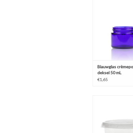
zonder deksel, geschik
(art.no 35031) of
schroefdeksel (art.no
schuiminlay
TOEVOEGEN AAN WI
Blauwglas crèmepo
deksel 50 mL
€1,65
Eenvoudig half transpar
wegwerppotje met kl
handig voor samples o
met een schoolklas
TOEVOEGEN AAN WI