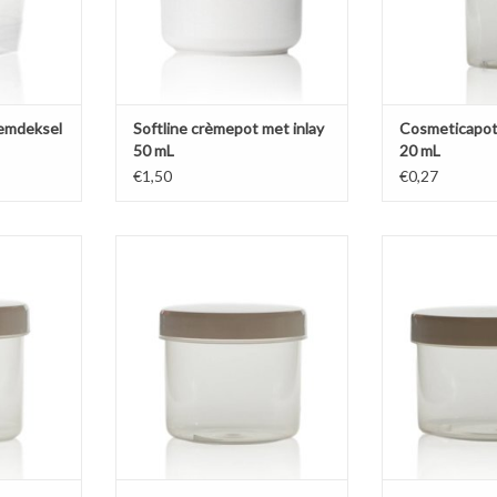
emdeksel
Softline crèmepot met inlay
Cosmeticapot
50 mL
20 mL
€1,50
€0,27
 mL, ideaal
Medium formaat van 135 mL,
Groot formaat b
creme,
universeel inzetbaar. Voordelige
mL, ideaal
of bij de BSO
transparante stevige pot met
hoeveelheden cos
ransparante
glanzend witte schroefdeksel.
badzout. Voorde
zend witte
stevige pot me
TOEVOEGEN AAN WINKELWAGEN
l.
schroe
NKELWAGEN
TOEVOEGEN AA