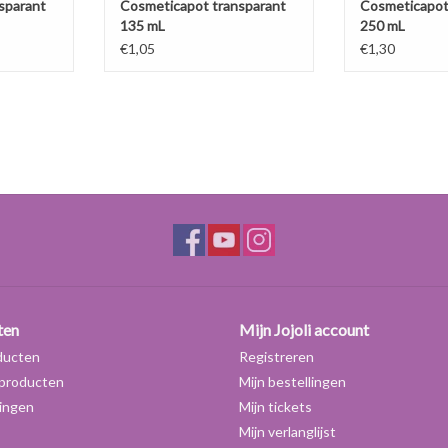
sparant
Cosmeticapot transparant
Cosmeticapot
135 mL
250 mL
€1,05
€1,30
ten
Mijn Jojoli account
ducten
Registreren
producten
Mijn bestellingen
ingen
Mijn tickets
Mijn verlanglijst