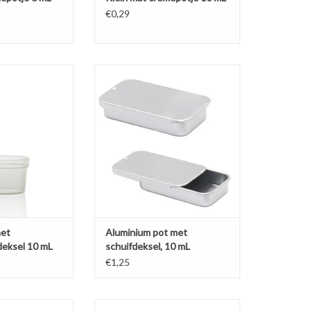
€0,29
èmepotje met een
Luxe aluminium potje van ca. 10 mL
er aan vast zit,
met schuifdeksel voor onder
smeticasamples.
andere (lip)balsem en solid
perfume. Past door de brievenbus.
N WINKELWAGEN
TOEVOEGEN AAN WINKELWAGEN
met
Aluminium pot met
deksel 10 mL
schuifdeksel, 10 mL
€1,25
resentatieve
Luxe en representatieve