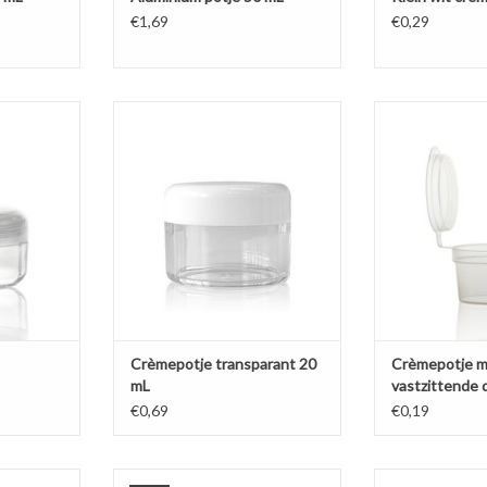
€1,69
€0,29
olystyreen
Middenmaat helder polystyreen
Transparant cr
pele mat
crèmepotje met transparant of wit
klemdeksel dat 
eksel.
deksel.
ideaal voor co
NKELWAGEN
TOEVOEGEN AAN WINKELWAGEN
TOEVOEGEN AA
Crèmepotje transparant 20
Crèmepotje 
mL
vastzittende 
€0,69
€0,19
blauwglas
Luxe en representatieve
Luxe en rep