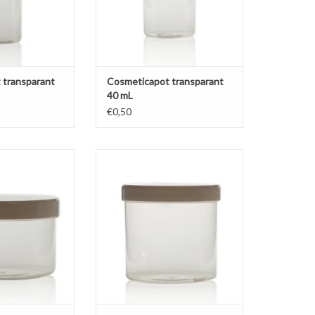
 transparant
Cosmeticapot transparant
40 mL
€0,50
rede pot van 250
Grootste formaat pot van de serie
 voor ruime
met 375 mL inhoud, ideaal voor
metica zoals bijv.
grote hoeveelheden cosmetica.
lige transparante
Voordelige transparante stevige pot
t glanzend witte
met glanzend witte schroefdeksel.
fdeksel.
TOEVOEGEN AAN WINKELWAGEN
N WINKELWAGEN