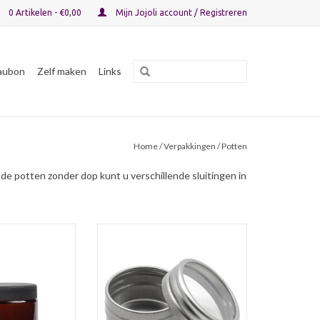
0 Artikelen - €0,00
Mijn Jojoli account / Registreren
aubon
Zelf maken
Links
Home
/
Verpakkingen
/ Potten
de potten zonder dop kunt u verschillende sluitingen in
epot van 120 mL
Luxe aluminium potje van ca. 10 mL
chroefdeksel,
voor onder andere (lip)balsem of
egen zonlicht
om samples in te verpakken. Past
oud goed bewaard
door de brievenbus.
jft.
TOEVOEGEN AAN WINKELWAGEN
N WINKELWAGEN