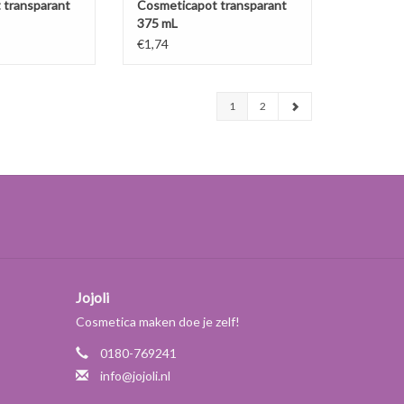
 transparant
Cosmeticapot transparant
375 mL
€1,74
1
2
Jojoli
Cosmetica maken doe je zelf!
0180-769241
info@jojoli.nl