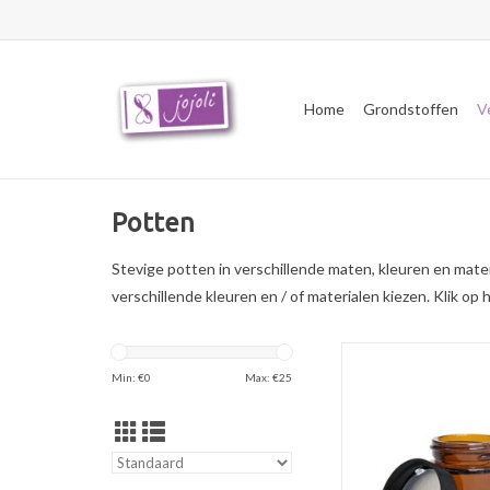
Home
Grondstoffen
V
Potten
Stevige potten in verschillende maten, kleuren en mate
verschillende kleuren en / of materialen kiezen. Klik o
Bruinglas crèmepot va
schroefdeksel naa
Min: €
0
Max: €
25
beschermt tegen z
waardoor de inhoud g
blijft.
TOEVOEGEN AAN WI