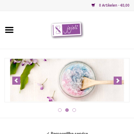
0 Artikelen - €0,00
Home
Grondstoffen
Verpakkingen
Materialen
Startpakketten
Recepten
✓ Persoonlijke service