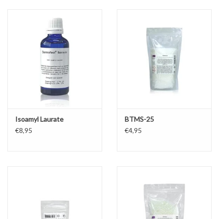
Sale
Cadeaubon
Zelf maken
Links
Isoamyl Laurate
BTMS-25
€8,95
€4,95