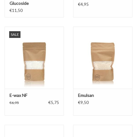
Glucoside
€4,95
€11,50
SALE
E-wax NF
Emulsan
€5,75
€9,50
€6,95