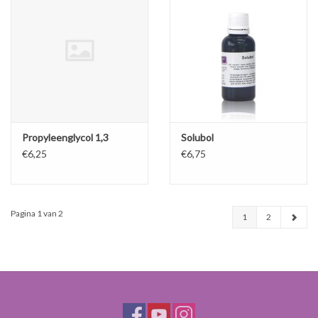
Propyleenglycol 1,3
Solubol
€6,25
€6,75
Pagina 1 van 2
1
2