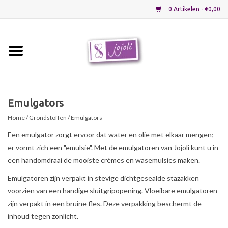
0 Artikelen - €0,00
Home
Grondstoffen
Emulgators
Home
/
Grondstoffen
/ Emulgators
Verpakkingen
Een emulgator zorgt ervoor dat water en olie met elkaar mengen;
er vormt zich een "emulsie". Met de emulgatoren van Jojoli kunt u in
Materialen
een handomdraai de mooiste crèmes en wasemulsies maken.
Emulgatoren zijn verpakt in stevige dichtgesealde stazakken
Startpakketten
voorzien van een handige sluitgripopening. Vloeibare emulgatoren
zijn verpakt in een bruine fles. Deze verpakking beschermt de
Recepten
inhoud tegen zonlicht.