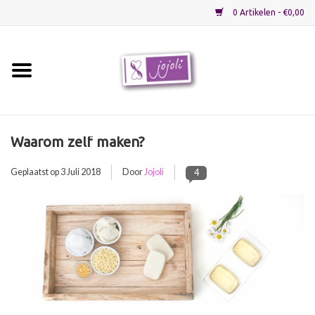
0 Artikelen - €0,00
Home
Grondstoffen
Waarom zelf maken?
Verpakkingen
Geplaatst op
3 Juli 2018
Door
Jojoli
4
Materialen
Startpakketten
Recepten
Sale