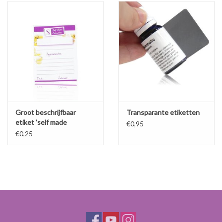
Groot beschrijfbaar
Transparante etiketten
etiket 'self made
€0,95
cosmetics'
€0,25