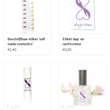
Sale
Cadeaubon
Zelf maken
Beschrijfbaar etiket 'self
Etiket dag- en
made cosmetics'
nachtcrème
Links
€1,40
€0,20