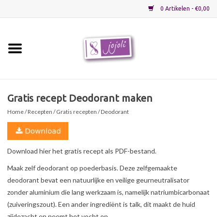
0 Artikelen - €0,00
Home
Grondstoffen
Gratis recept Deodorant maken
Home
/
Recepten
/
Gratis recepten
/ Deodorant
Verpakkingen
Materialen
Download hier het gratis recept als PDF-bestand.
Maak zelf deodorant op poederbasis. Deze zelfgemaakte
Startpakketten
deodorant bevat een natuurlijke en veilige geurneutralisator
zonder aluminium die lang werkzaam is, namelijk natriumbicarbonaat
Recepten
(zuiveringszout). Een ander ingrediënt is talk, dit maakt de huid
zijdezacht en neemt het vocht op.