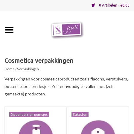
0 Artikelen - €0,00
Home
Grondstoffen
Cosmetica verpakkingen
Home
/ Verpakkingen
Verpakkingen
Verpakkingen voor cosmeticaproducten zoals flacons, verstuivers,
potten, tubes en flesjes. Zelf eenvoudig te vullen met (zelf
Materialen
gemaakte) producten.
Startpakketten
Dispensers en pompjes
Etiketten
Recepten