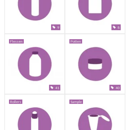
Sale
Cadeaubon
9
8
Zelf maken
Flessen
Potten
Links
41
40
Rollers
Sample