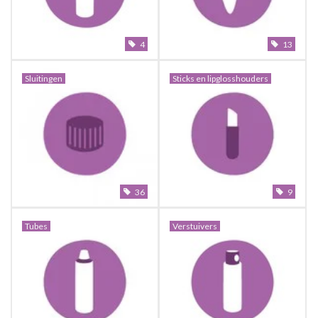
4
13
Sluitingen
Sticks en lipglosshouders
36
9
Tubes
Verstuivers