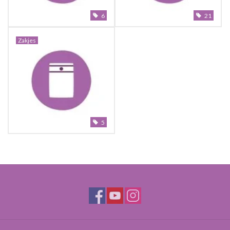
6
21
Zakjes
5