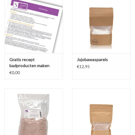
Sale
Cadeaubon
Zelf maken
Links
Gratis recept
Jojobawasparels
badproducten maken
€12,95
€0,00