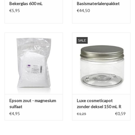
Bekerglas 600 mL
Basismaterialenpakket
€5,95
€44,50
SALE
Epsom zout - magnesium
Luxe cosmeticapot
sulfaat
zonder deksel 150 mL R
PET
€4,95
€0,59
€1,25