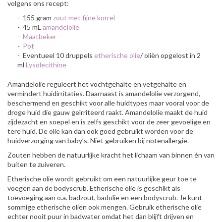
volgens ons recept:
- 155 gram
zout met fijne korrel
- 45 mL
amandelolie
-
Maatbeker
-
Pot
- Eventueel 10 druppels
etherische olie
/ oliën opgelost in 2
ml
Lysolecithine
Amandelolie reguleert het vochtgehalte en vetgehalte en
vermindert huidirritaties. Daarnaast is amandelolie verzorgend,
beschermend en geschikt voor alle huidtypes maar vooral voor de
droge huid die gauw geïrriteerd raakt. Amandelolie maakt de huid
zijdezacht en soepel en is zelfs geschikt voor de zeer gevoelige en
tere huid. De olie kan dan ook goed gebruikt worden voor de
huidverzorging van baby’s. Niet gebruiken bij notenallergie.
Zouten hebben de natuurlijke kracht het lichaam van binnen én van
buiten te zuiveren.
Etherische olie wordt gebruikt om een natuurlijke geur toe te
voegen aan de bodyscrub. Etherische olie is geschikt als
toevoeging aan o.a. badzout, badolie en een bodyscrub. Je kunt
sommige etherische oliën ook mengen. Gebruik etherische olie
echter nooit puur in badwater omdat het dan blijft drijven en