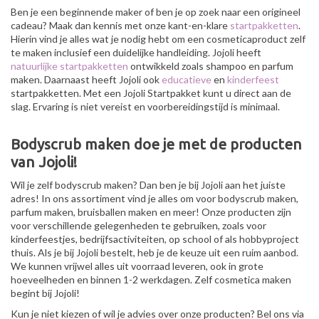
Ben je een beginnende maker of ben je op zoek naar een origineel
cadeau? Maak dan kennis met onze kant-en-klare
startpakketten
.
Hierin vind je alles wat je nodig hebt om een cosmeticaproduct zelf
te maken inclusief een duidelijke handleiding. Jojoli heeft
natuurlijke startpakketten
ontwikkeld zoals shampoo en parfum
maken. Daarnaast heeft Jojoli ook
educatieve
en
kinderfeest
startpakketten. Met een Jojoli Startpakket kunt u direct aan de
slag. Ervaring is niet vereist en voorbereidingstijd is minimaal.
Bodyscrub maken doe je met de producten
van Jojoli!
Wil je zelf bodyscrub maken? Dan ben je bij Jojoli aan het juiste
adres! In ons assortiment vind je alles om voor bodyscrub maken,
parfum maken, bruisballen maken en meer! Onze producten zijn
voor verschillende gelegenheden te gebruiken, zoals voor
kinderfeestjes, bedrijfsactiviteiten, op school of als hobbyproject
thuis. Als je bij Jojoli bestelt, heb je de keuze uit een ruim aanbod.
We kunnen vrijwel alles uit voorraad leveren, ook in grote
hoeveelheden en binnen 1-2 werkdagen. Zelf cosmetica maken
begint bij Jojoli!
Kun je niet kiezen of wil je advies over onze producten? Bel ons via