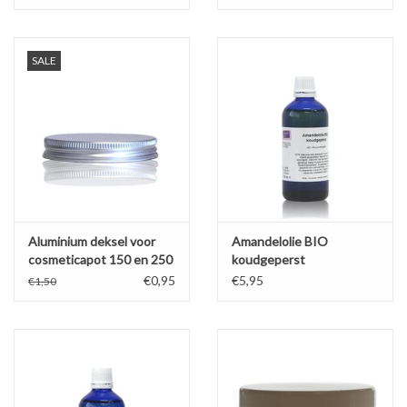
SALE
Aluminium deksel voor
Amandelolie BIO
cosmeticapot 150 en 250
koudgeperst
mL
€0,95
€5,95
€1,50