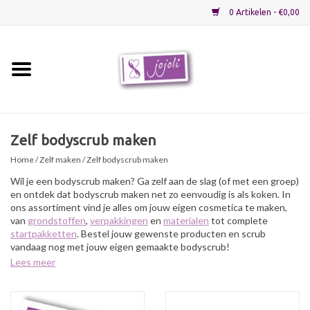
0 Artikelen - €0,00
Home
Grondstoffen
Zelf bodyscrub maken
Home
/
Zelf maken
/ Zelf bodyscrub maken
Verpakkingen
Wil je een bodyscrub maken? Ga zelf aan de slag (of met een groep)
en ontdek dat bodyscrub maken net zo eenvoudig is als koken. In
Materialen
ons assortiment vind je alles om jouw eigen cosmetica te maken,
van
grondstoffen
,
verpakkingen
en
materialen
tot complete
startpakketten
. Bestel jouw gewenste producten en scrub
Startpakketten
vandaag nog met jouw eigen gemaakte bodyscrub!
Lees meer
Recepten