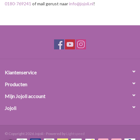
0180-769241
of mail gerust naar
info@jojoli.nl
!
Klantenservice
Producten
Mijn Jojoli account
Jojoli
© Copyright 2026 Jojoli - Powered by
Lightspeed