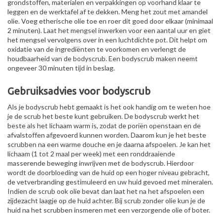
grondstoffen, materialen en verpakkingen op voorhand klaar te
leggen en de werktafel af te dekken. Meng het zout met amandel
olie. Voeg etherische olie toe en roer dit goed door elkaar (minimaal
2 minuten). Laat het mengsel inwerken voor een aantal uur en giet
het mengsel vervolgens over in een luchtdichte pot. Dit helpt om
oxidatie van de ingrediënten te voorkomen en verlengt de
houdbaarheid van de bodyscrub. Een bodyscrub maken neemt
ongeveer 30 minuten tijd in beslag.
Gebruiksadvies voor bodyscrub
Als je bodyscrub hebt gemaakt is het ook handig om te weten hoe
je de scrub het beste kunt gebruiken. De bodyscrub werkt het
beste als het lichaam warm is, zodat de poriën openstaan en de
afvalstoffen afgevoerd kunnen worden. Daarom kun je het beste
scrubben na een warme douche en je daarna afspoelen. Je kan het
lichaam (1 tot 2 maal per week) met een ronddraaiende
masserende beweging inwrijven met de bodyscrub. Hierdoor
wordt de doorbloeding van de huid op een hoger niveau gebracht,
de vetverbranding gestimuleerd en uw huid gevoed met mineralen.
Indien de scrub ook olie bevat dan laat het na het afspoelen een
zijdezacht laagje op de huid achter. Bij scrub zonder olie kun je de
huid na het scrubben insmeren met een verzorgende olie of boter.