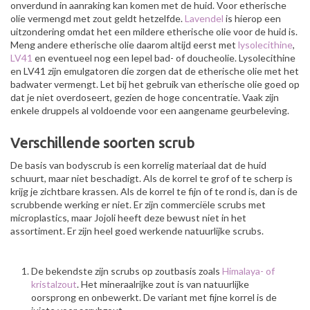
onverdund in aanraking kan komen met de huid. Voor etherische
olie vermengd met zout geldt hetzelfde.
Lavendel
is hierop een
uitzondering omdat het een mildere etherische olie voor de huid is.
Meng andere etherische olie daarom altijd eerst met
lysolecithine
,
LV41
en eventueel nog een lepel bad- of doucheolie. Lysolecithine
en LV41 zijn emulgatoren die zorgen dat de etherische olie met het
badwater vermengt. Let bij het gebruik van etherische olie goed op
dat je niet overdoseert, gezien de hoge concentratie. Vaak zijn
enkele druppels al voldoende voor een aangename geurbeleving.
Verschillende soorten scrub
De basis van bodyscrub is een korrelig materiaal dat de huid
schuurt, maar niet beschadigt. Als de korrel te grof of te scherp is
krijg je zichtbare krassen. Als de korrel te fijn of te rond is, dan is de
scrubbende werking er niet. Er zijn commerciële scrubs met
microplastics, maar Jojoli heeft deze bewust niet in het
assortiment. Er zijn heel goed werkende natuurlijke scrubs.
De bekendste zijn scrubs op zoutbasis zoals
Himalaya- of
kristalzout
. Het mineraalrijke zout is van natuurlijke
oorsprong en onbewerkt. De variant met fijne korrel is de