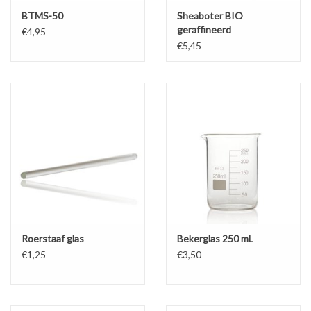
BTMS-50
Sheaboter BIO
geraffineerd
€4,95
€5,45
Roerstaaf glas
Bekerglas 250 mL
€1,25
€3,50