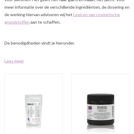
Sale
meer informatie over de verschillende ingrediënten, de dosering en
de werking hiervan adviseren wij het
Lexicon van cosmetische
Cadeaubon
grondstoffen
aan te schaffen.
Zelf maken
De benodigdheden vindt je hieronder.
Links
Lees meer