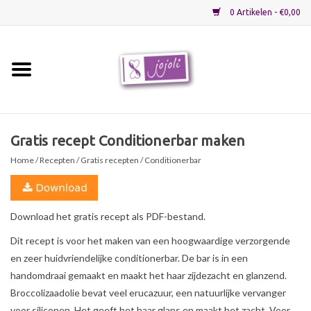
0 Artikelen - €0,00
Home
Grondstoffen
Gratis recept Conditionerbar maken
Home
/
Recepten
/
Gratis recepten
/ Conditionerbar
Verpakkingen
Materialen
Download het gratis recept als PDF-bestand.
Dit recept is voor het maken van een hoogwaardige verzorgende
Startpakketten
en zeer huidvriendelijke conditionerbar. De bar is in een
handomdraai gemaakt en maakt het haar zijdezacht en glanzend.
Recepten
Broccolizaadolie bevat veel erucazuur, een natuurlijke vervanger
voor siliconen. Het geeft het haar glans en maakt het zacht. Voor