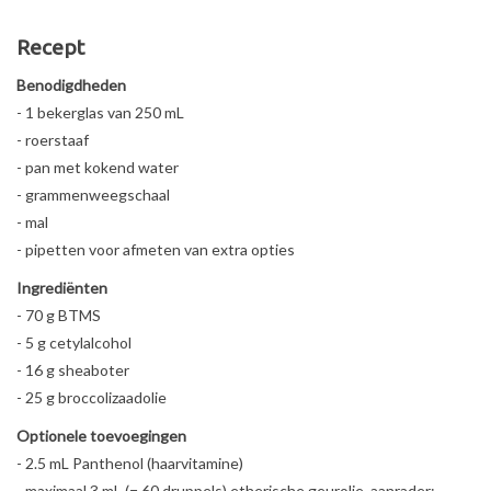
Recept
Benodigdheden
- 1 bekerglas van 250 mL
- roerstaaf
- pan met kokend water
- grammenweegschaal
- mal
- pipetten voor afmeten van extra opties
Ingrediënten
- 70 g BTMS
- 5 g cetylalcohol
- 16 g sheaboter
- 25 g broccolizaadolie
Optionele toevoegingen
- 2.5 mL Panthenol (haarvitamine)
- maximaal 3 mL (= 60 druppels) etherische geurolie, aanrader: