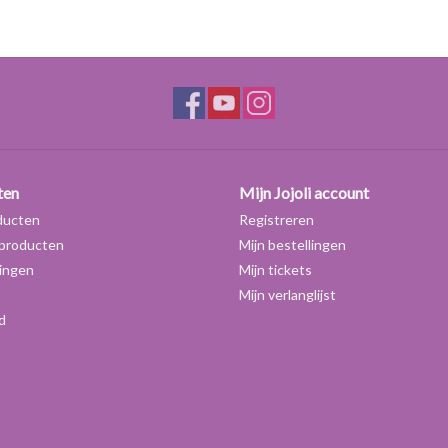
is zeer huidvriendelijk, niet gevoelig voor oxida
water in olie (W/O) emulsies.
Polyglyceryl-3 Polyricinoleate wordt vooral veel
waterfase emulgeren. In combinatie met een ve
Omdat Polyglyceryl-3 Polyricinoleate niet gevoeli
inzetbaar in zonnebrandproducten.
Crèmes en lotions met Polyglyceryl-3 Polyricinolea
ten
Mijn Jojoli account
en zijn sneeuwwit.
ducten
Registreren
producten
Mijn bestellingen
Verwerking:
ingen
Mijn tickets
1) Voor het maken van een emulsie wordt Polygly
Mijn verlanglijst
80°C verwarmd tot alles gesmolten is.
Bij gebrui
d
2) Voeg het water (
met dezelfde temperatuur!
) l
vloeibare vetfase.
3) Roer tot een homogene massa ontstaat en deze
4) Werkzame stoffen en etherische oliën kunnen
afgekoeld.