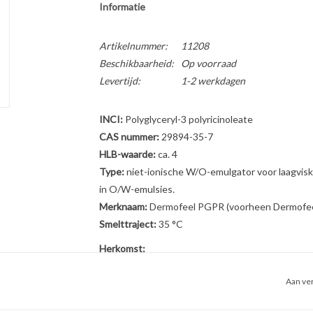
Informatie
Artikelnummer:
11208
Beschikbaarheid:
Op voorraad
Levertijd:
1-2 werkdagen
INCI:
Polyglyceryl-3 polyricinoleate
CAS nummer:
29894-35-7
HLB-waarde:
ca. 4
Type:
niet-ionische
W/O-emulgator voor laagvisk
in O/W-emulsies
.
Merknaam:
Dermofeel PGPR (voorheen Dermofee
Smelttraject:
35 °C
Herkomst:
Natuurlijk, PEG vrij
Aan ver
Beschrijving:
Polyglyceryl-3 Polyricinoleate is een kleurloze to