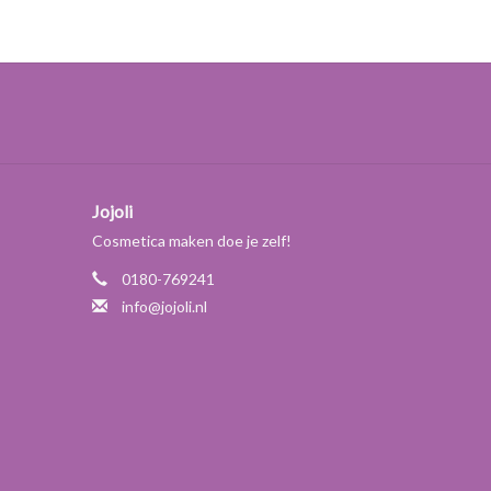
tie en geschikt voor zowel koud- als warm geroerde
 gebruikt om lotions mee te maken en kan tot 80%
rdikker kunnen er ook crèmes mee gemaakt worden.
g is voor bederf door oxidatie is het ook goed
te wrijven makkelijk uit op de huid, trekken snel in
Jojoli
Cosmetica maken doe je zelf!
0180-769241
info@jojoli.nl
ceryl-3 Polyricinoleate samen met de vetfase tot 75-
k van vloeibare vetten is verwarmen niet nodig.*
angzaam en onder voortdurend roeren toe aan de
 volledig afgekoeld is.
 toegevoegd worden als de emulsie helemaal is