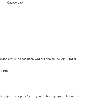
Reviews
(0)
euze emulsies tot 80% watergehalte, co-emulgator
l PR)
langlijst toevoegen
/
Toevoegen om te vergelijken
/
Afdrukken
t lichtbruine dikvloeibare emulgator. Deze emulgator