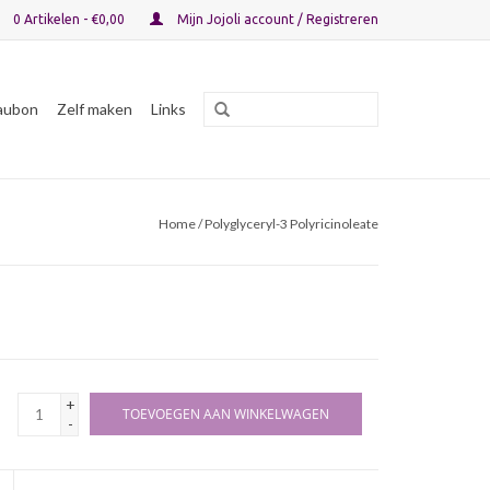
0 Artikelen - €0,00
Mijn Jojoli account / Registreren
aubon
Zelf maken
Links
Home
/ Polyglyceryl-3 Polyricinoleate
+
TOEVOEGEN AAN WINKELWAGEN
-