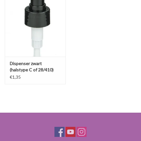
Dispenser zwart
(halstype C of 28/410)
€1,35