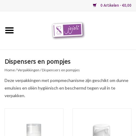
0 Artikelen - €0,00
Home
Grondstoffen
Dispensers en pompjes
Home
/
Verpakkingen
/ Dispensers en pompjes
Verpakkingen
Deze verpakkingen met pompmechanisme zijn geschikt om dunne
emulsies en oliën hygiënisch en beschermd tegen vuil in te
Materialen
verpakken.
Startpakketten
Recepten