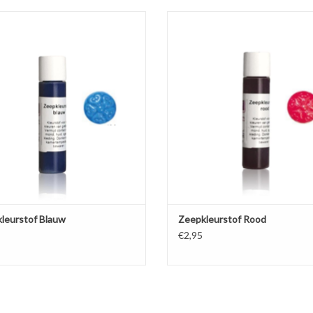
of voor het kleuren van transparante
Kleurstof voor het kleuren van tran
tte gietzeep, vloeibare handzeep en
en witte gietzeep, vloeibare handz
douchegel.
douchegel.
EVOEGEN AAN WINKELWAGEN
TOEVOEGEN AAN WINKELWA
leurstof Blauw
Zeepkleurstof Rood
€2,95