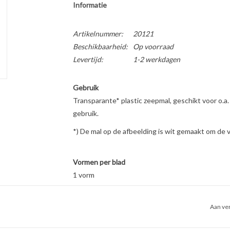
Informatie
Artikelnummer:
20121
Beschikbaarheid:
Op voorraad
Levertijd:
1-2 werkdagen
Gebruik
Transparante* plastic zeepmal, geschikt voor o.a. 
gebruik.
*) De mal op de afbeelding is wit gemaakt om de
Vormen per blad
1 vorm
Inhoud per vorm
Rond: 81 gram
Aan ver