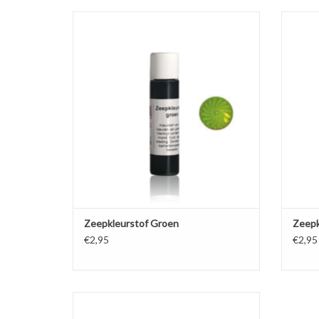
Kleurstof voor het kleuren van transparante
Kleurst
en witte gietzeep, vloeibare handzeep en
en wi
douchegel.
TOEVOEGEN AAN WINKELWAGEN
TO
Zeepkleurstof Groen
Zeepk
€2,95
€2,95
Kleurstof voor het kleuren van transparante
en witte gietzeep, vloeibare handzeep en