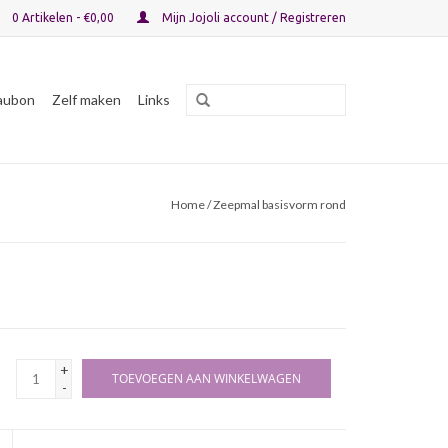
0 Artikelen - €0,00
Mijn Jojoli account / Registreren
aubon
Zelf maken
Links
Home
/ Zeepmal basisvorm rond
+
TOEVOEGEN AAN WINKELWAGEN
-