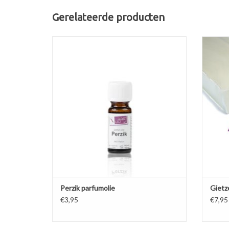
Gerelateerde producten
Geurstof met zoete Perzikgeur. Parfumolie is
gemaakt op synthetische basis en kan
Ext
worden gebruikt in parfums of in een
kwal
verdamper/ geurverspreider.
con
TOEVOEGEN AAN WINKELWAGEN
TO
Perzik parfumolie
Gietz
€3,95
€7,95