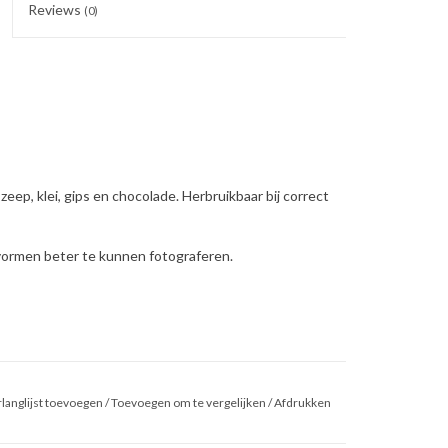
Reviews
(0)
zeep, klei, gips en chocolade. Herbruikbaar bij correct
 vormen beter te kunnen fotograferen.
langlijst toevoegen
/
Toevoegen om te vergelijken
/
Afdrukken