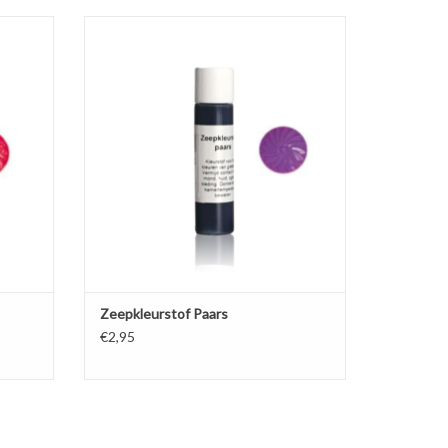
sparante
Kleurstof voor het kleuren van transparante
eep en
en witte gietzeep, vloeibare handzeep en
douchegel.
GEN
TOEVOEGEN AAN WINKELWAGEN
Zeepkleurstof Paars
€2,95