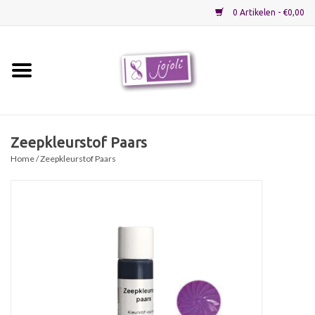
0 Artikelen - €0,00
Home
Grondstoffen
Zeepkleurstof Paars
Home
/ Zeepkleurstof Paars
Verpakkingen
Materialen
Startpakketten
Recepten