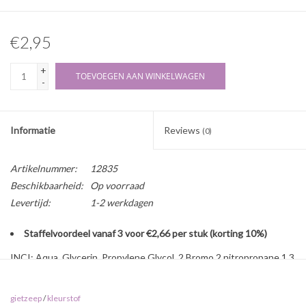
€2,95
+
TOEVOEGEN AAN WINKELWAGEN
-
Informatie
Reviews
(0)
Artikelnummer:
12835
Beschikbaarheid:
Op voorraad
Levertijd:
1-2 werkdagen
Staffelvoordeel vanaf 3 voor €2,66 per stuk (korting 10%)
INCI: Aqua, Glycerin, Propylene Glycol, 2 Bromo 2 nitropropane 1,3
diol, CI 45100, CI 74160
Eigenschappen:
gietzeep
/
kleurstof