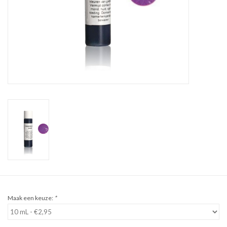
Sale
Cadeaubon
Zelf maken
Links
Maak een keuze:
*