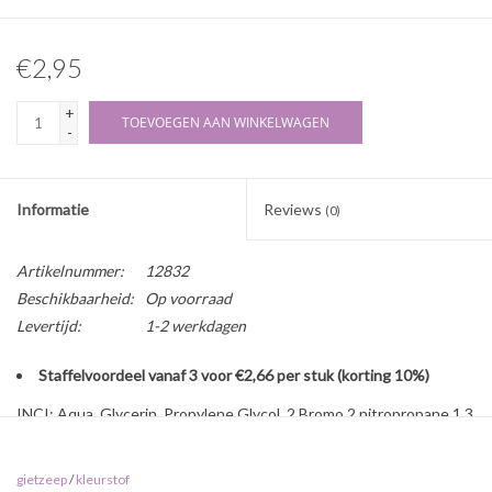
€2,95
+
TOEVOEGEN AAN WINKELWAGEN
-
Informatie
Reviews
(0)
Artikelnummer:
12832
Beschikbaarheid:
Op voorraad
Levertijd:
1-2 werkdagen
Staffelvoordeel vanaf 3 voor €2,66 per stuk (korting 10%)
INCI: Aqua, Glycerin, Propylene Glycol, 2 Bromo 2 nitropropane 1,3
diol, CI 16255, CI 19140, CI 42090, CI 77266
Eigenschappen:
gietzeep
/
kleurstof