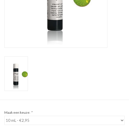
Sale
Cadeaubon
Zelf maken
Links
Maak een keuze:
*