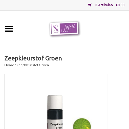
0 Artikelen - €0,00
Home
Grondstoffen
Zeepkleurstof Groen
Home
/ Zeepkleurstof Groen
Verpakkingen
Materialen
Startpakketten
Recepten