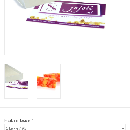
Sale
Cadeaubon
Zelf maken
Links
Maak een keuze:
*