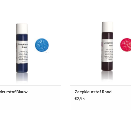
of voor het kleuren van transparante
Kleurstof voor het kleuren van tran
tte gietzeep, vloeibare handzeep en
en witte gietzeep, vloeibare handz
douchegel.
douchegel.
EVOEGEN AAN WINKELWAGEN
TOEVOEGEN AAN WINKELWA
leurstof Blauw
Zeepkleurstof Rood
€2,95