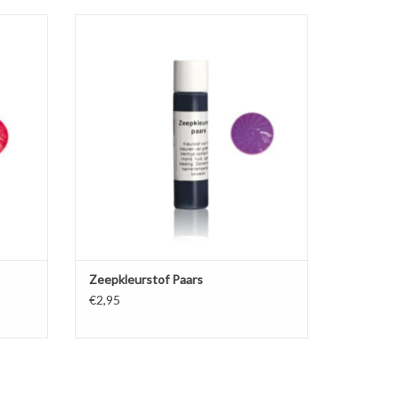
sparante
Kleurstof voor het kleuren van transparante
eep en
en witte gietzeep, vloeibare handzeep en
douchegel.
GEN
TOEVOEGEN AAN WINKELWAGEN
Zeepkleurstof Paars
€2,95