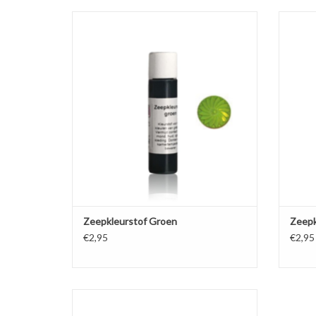
Kleurstof voor het kleuren van transparante
Kleurst
en witte gietzeep, vloeibare handzeep en
en wi
douchegel.
TOEVOEGEN AAN WINKELWAGEN
TO
Zeepkleurstof Groen
Zeepk
€2,95
€2,95
Kleurstof voor het kleuren van transparante
en witte gietzeep, vloeibare handzeep en