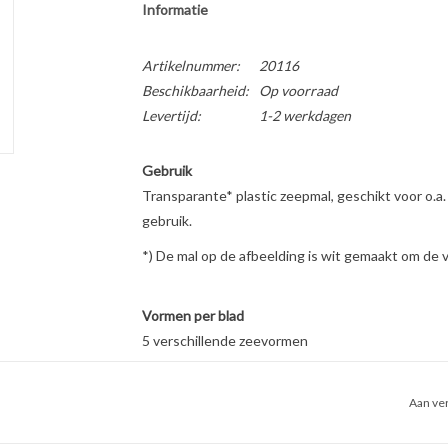
Informatie
Artikelnummer:
20116
Beschikbaarheid:
Op voorraad
Levertijd:
1-2 werkdagen
Gebruik
Transparante* plastic zeepmal, geschikt voor o.a. 
gebruik.
*) De mal op de afbeelding is wit gemaakt om de
Vormen per blad
5 verschillende zeevormen
Inhoud per vorm
Dolfijn: 21 gram
Aan ver
Schelp 1: 16 gram