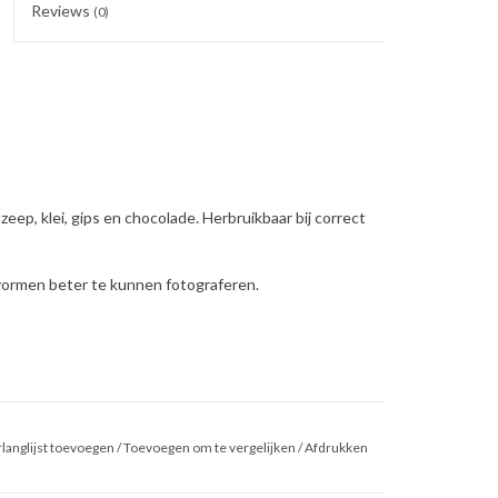
Reviews
(0)
zeep, klei, gips en chocolade. Herbruikbaar bij correct
 vormen beter te kunnen fotograferen.
langlijst toevoegen
/
Toevoegen om te vergelijken
/
Afdrukken