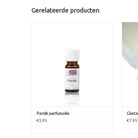
Gerelateerde producten
Geurstof met zoete Perzikgeur. Parfumolie is
gemaakt op synthetische basis en kan
Ext
worden gebruikt in parfums of in een
kwal
verdamper/ geurverspreider.
con
TOEVOEGEN AAN WINKELWAGEN
TO
Perzik parfumolie
Gietz
€3,95
€7,95