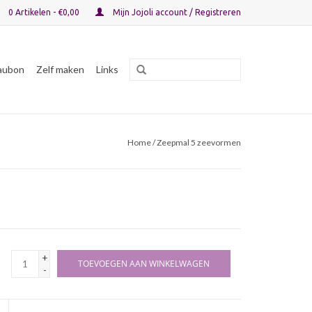
0 Artikelen - €0,00
Mijn Jojoli account / Registreren
aubon
Zelf maken
Links
Home
/ Zeepmal 5 zeevormen
+
TOEVOEGEN AAN WINKELWAGEN
-