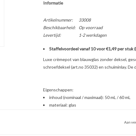
Informatie
Artikelnummer:
33008
Beschikbaarheid:
Op voorraad
Levertijd:
1-2 werkdagen
Staffelvoordeel vanaf 10 voor €1,49 per stuk 
Luxe crèmepot van blauwglas zonder deksel, gesch
schroefdeksel (art.no 35032) en schuiminlay. De de
Eigenschappen:
inhoud (nominaal / maximaal): 50 mL / 60 mL
materiaal: glas
afmetingen: hoogte 48 mm, diameter 55 mm
kleur en transparantie: kobaltblauw, transpar
Aan ver
sluiting: witte schoefdop met schuiminlay, mat
sluiting: zwarte schoefdop met schuiminlay, m