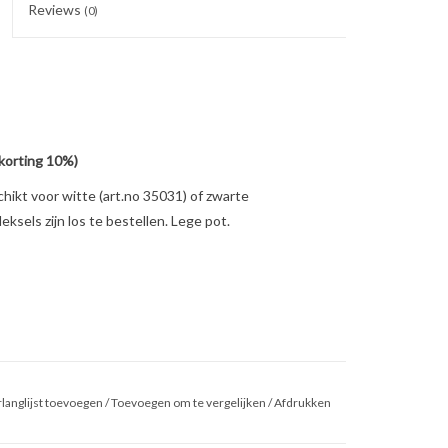
Reviews
(0)
(korting 10%)
ikt voor witte (art.no 35031) of zwarte
ksels zijn los te bestellen. Lege pot.
ant
langlijst toevoegen
/
Toevoegen om te vergelijken
/
Afdrukken
eriaal: PP
ateriaal: PP