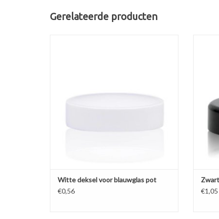
Gerelateerde producten
Witte deksel met schuiminlay voor blauwglas
Zwar
crèmepot 33008.
TOEVOEGEN AAN WINKELWAGEN
TO
Witte deksel voor blauwglas pot
Zwart
€0,56
€1,05