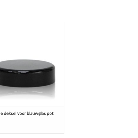
gewicht: 88 g
te deksel met schuiminlay voor op
blauwglas crèmepot 33008.
EVOEGEN AAN WINKELWAGEN
e deksel voor blauwglas pot