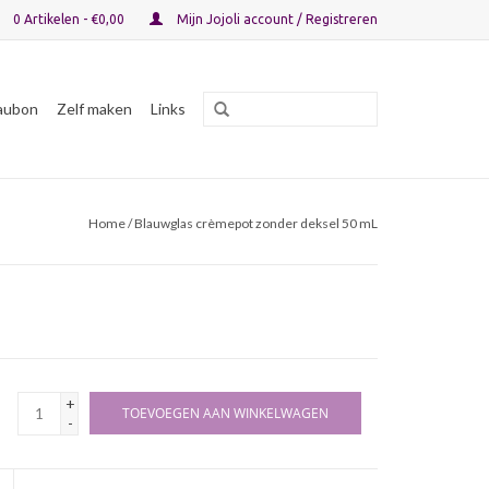
0 Artikelen - €0,00
Mijn Jojoli account / Registreren
aubon
Zelf maken
Links
Home
/ Blauwglas crèmepot zonder deksel 50 mL
+
TOEVOEGEN AAN WINKELWAGEN
-