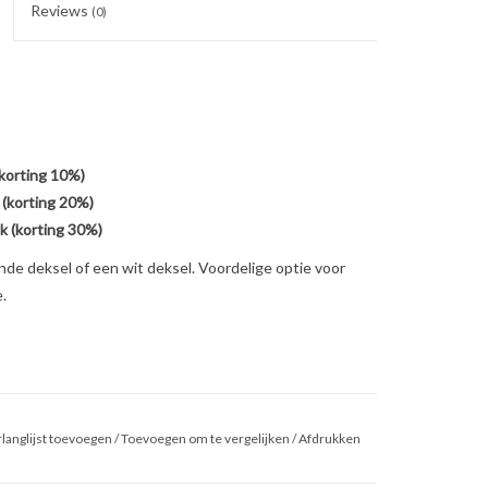
Reviews
(0)
(korting 10%)
 (korting 20%)
k (korting 30%)
de deksel of een wit deksel. Voordelige optie voor
.
langlijst toevoegen
/
Toevoegen om te vergelijken
/
Afdrukken
ansparant, mat doorschijnende deksel of wit deksel