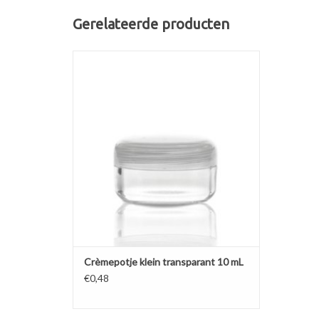
Gerelateerde producten
Kleine maat helder polystyreen crèmepotje
met soepele mat doorschijnende deksel.
TOEVOEGEN AAN WINKELWAGEN
Crèmepotje klein transparant 10 mL
€0,48