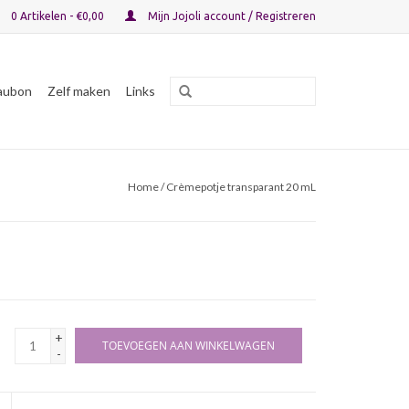
0 Artikelen - €0,00
Mijn Jojoli account / Registreren
aubon
Zelf maken
Links
Home
/ Crèmepotje transparant 20 mL
+
TOEVOEGEN AAN WINKELWAGEN
-