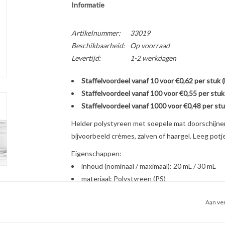
Informatie
Artikelnummer:
33019
Beschikbaarheid:
Op voorraad
Levertijd:
1-2 werkdagen
Staffelvoordeel vanaf 10 voor €0,62 per stuk 
Staffelvoordeel vanaf 100 voor €0,55 per stuk
Staffelvoordeel vanaf 1000 voor €0,48 per stu
Helder polystyreen met soepele mat doorschijnen
bijvoorbeeld crèmes, zalven of haargel. Leeg potje
Eigenschappen:
inhoud (nominaal / maximaal): 20 mL / 30 mL
materiaal: Polystyreen (PS)
afmetingen: hoogte 36 mm, diameter 44 mm
Aan ver
kleur en transparantie: geen kleur, geheel tr
sluiting: schoefdop