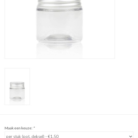
Sale
Cadeaubon
Zelf maken
Links
Maak een keuze:
*