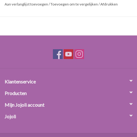
zowel cosmetica als levensmiddelen. Lege pot.
Aan verlanglijst toevoegen
/
Toevoegen om te vergelijken
/
Afdrukken
Eigenschappen:
inhoud (nominaal / maximaal): 50 mL / 55 mL
materiaal: PET
afmetingen: hoogte 50 mm, diameter 46 mm
kleur en transparantie: geen kleur, geheel transparant
sluiting: aluminium schoefdop met inlay
gewicht: 12 g
Klantenservice
Producten
Mijn Jojoli account
Jojoli