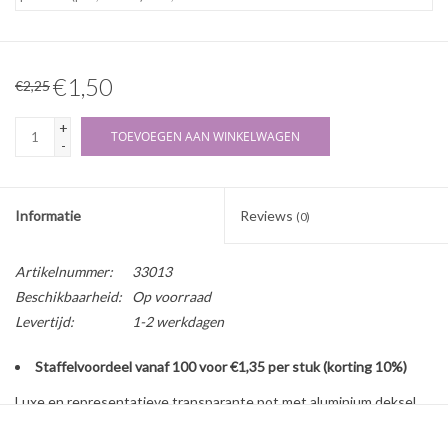
€1,50
€2,25
+
TOEVOEGEN AAN WINKELWAGEN
-
Informatie
Reviews
(0)
Artikelnummer:
33013
Beschikbaarheid:
Op voorraad
Levertijd:
1-2 werkdagen
Staffelvoordeel vanaf 100 voor €1,35 per stuk (korting 10%)
Luxe en representatieve transparante pot met aluminium deksel.
Ideaal voor onder andere crème, badzout of gel. Geschikt voor