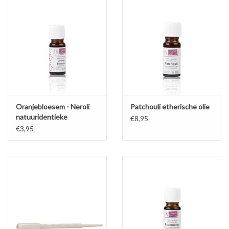
Oranjebloesem - Neroli
Patchouli etherische olie
natuuridentieke
€8,95
parfumolie
€3,95