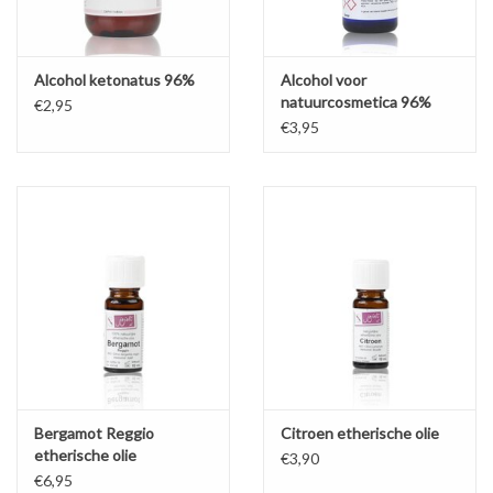
Sale
Cadeaubon
Alcohol ketonatus 96%
Alcohol voor
natuurcosmetica 96%
€2,95
€3,95
Zelf maken
Links
Bergamot Reggio
Citroen etherische olie
etherische olie
€3,90
€6,95