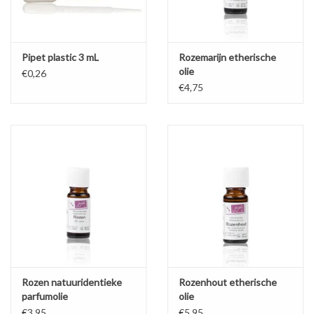
Pipet plastic 3 mL
Rozemarijn etherische
olie
€0,26
€4,75
Rozen natuuridentieke
Rozenhout etherische
parfumolie
olie
€3,95
€5,95