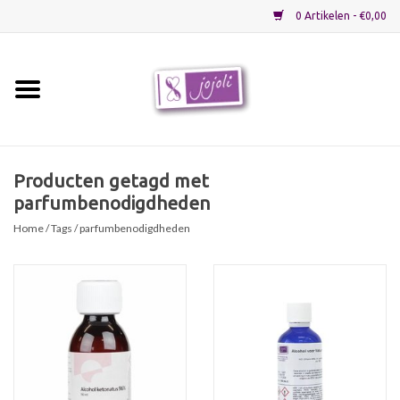
0 Artikelen - €0,00
Home
Grondstoffen
Producten getagd met
parfumbenodigdheden
Verpakkingen
Home
/
Tags
/ parfumbenodigdheden
Materialen
Startpakketten
Recepten