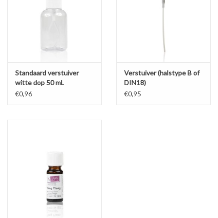
Standaard verstuiver
Verstuiver (halstype B of
witte dop 50 mL
DIN18)
€0,96
€0,95