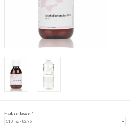
Sale
Cadeaubon
Zelf maken
Links
Maak een keuze:
*