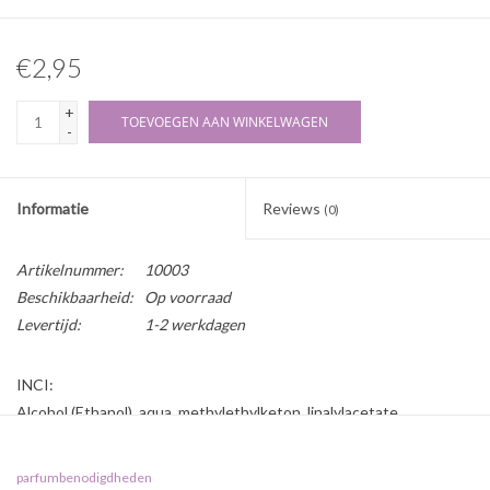
€2,95
+
TOEVOEGEN AAN WINKELWAGEN
-
Informatie
Reviews
(0)
Artikelnummer:
10003
Beschikbaarheid:
Op voorraad
Levertijd:
1-2 werkdagen
INCI:
Alcohol (Ethanol), aqua, methylethylketon, linalylacetate
Herkomst:
parfumbenodigdheden