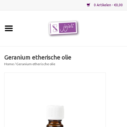
0 Artikelen - €0,00
Home
Grondstoffen
Geranium etherische olie
Home
/ Geranium etherische olie
Verpakkingen
Materialen
Startpakketten
Recepten