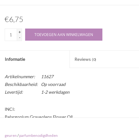
€6,75
+
TOEVOEGEN AAN WINKELWAGEN
-
Informatie
Reviews
(0)
Artikelnummer:
11627
Beschikbaarheid:
Op voorraad
Levertijd:
1-2 werkdagen
INCI:
Pelargonium Graveolens Flower Oil
Herkomst:
geuren
/
parfumbenodigdheden