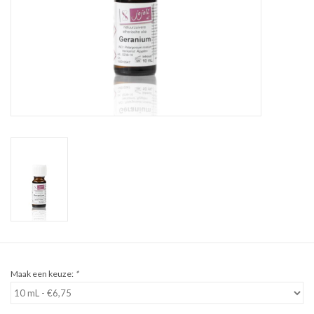
Sale
Cadeaubon
Zelf maken
Links
Maak een keuze:
*