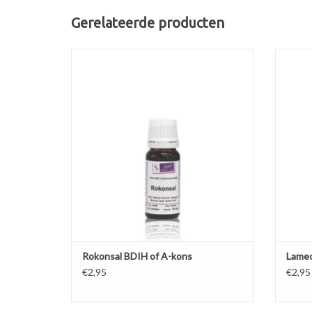
Gerelateerde producten
Mild, natuurlijk conserveermiddel voor
cosmetica. Werkt bij lage pH waarden.
Lamecrè
TOEVOEGEN AAN WINKELWAGEN
TO
Rokonsal BDIH of A-kons
Lame
€2,95
€2,95