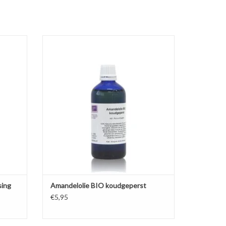
erste
voor
Natuurlijke, biologische koudgeperste
de en
Amandelolie heeft een lichte notengeur en is
n.
breed inzetbaar in cosmetica zoals massage-
olie en crèmes. Het maakt de huid soepel en
GEN
beschermt.
TOEVOEGEN AAN WINKELWAGEN
sing
Amandelolie BIO koudgeperst
€5,95