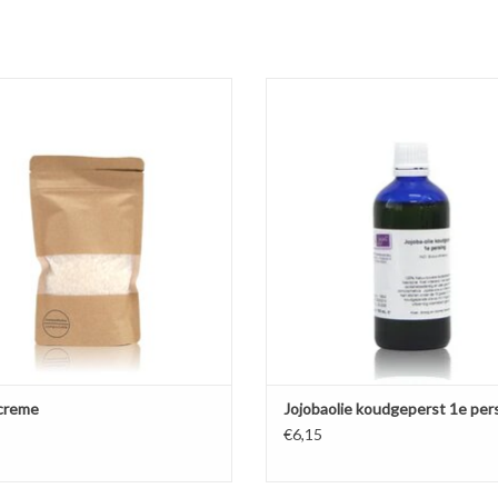
Natuurzuivere Jojobaolie van de e
koude persing. Edel ingrediënt 
me is een stabiele plantaardige O/W
(natuur)cosmetica met verzorgen
en W/O emulgator.
beschermende eigenschappe
EVOEGEN AAN WINKELWAGEN
TOEVOEGEN AAN WINKELWA
creme
Jojobaolie koudgeperst 1e per
€6,15