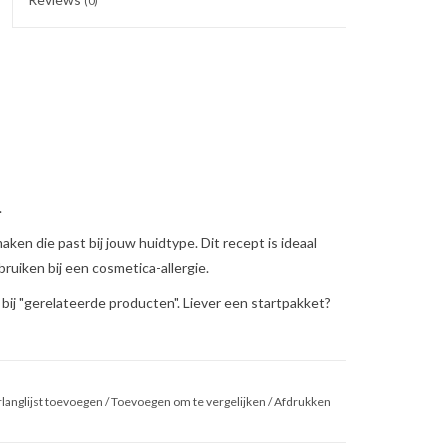
(0)
.
ken die past bij jouw huidtype. Dit recept is ideaal
uiken bij een cosmetica-allergie.
ij "gerelateerde producten". Liever een startpakket?
langlijst toevoegen
/
Toevoegen om te vergelijken
/
Afdrukken