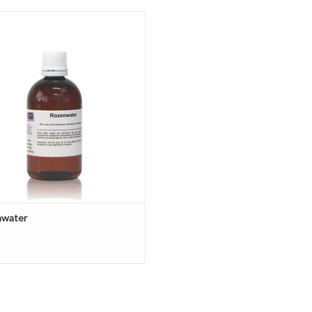
rlijk rozenwater kan puur gebruikt
en als gezichtswater of dienen als
waterbasis voor cosmetica
EVOEGEN AAN WINKELWAGEN
nwater