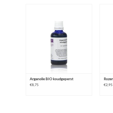
Natuurlijke, koudgeperste, biologische
Natuu
Arganolie heeft een kenmerkende geur en
word
werkt bijzonder verzorgend en voedend in
cosmetica voor de probleemhuid.
TO
TOEVOEGEN AAN WINKELWAGEN
Arganolie BIO koudgeperst
Roze
€8,75
€2,95