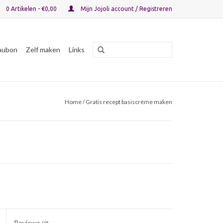
0 Artikelen - €0,00
Mijn Jojoli account / Registreren
aubon
Zelf maken
Links
Home
/ Gratis recept basiscrème maken
Reviews