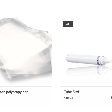
ofaanvelletje om een tube met een
Wit gelakte aluminium tube van 5 
SALE
stantie zoals tandpasta en crème
witte dop. De smalle mond is idea
gemakkelijk te kunnen vullen.
nauwkeurig te doseren.
EVOEGEN AAN WINKELWAGEN
TOEVOEGEN AAN WINKELWA
faan polypropyleen
Tube 5 mL
€18,95