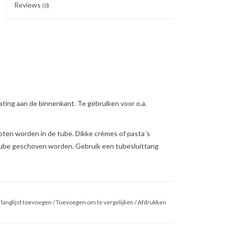
Reviews
(0)
ting aan de binnenkant. Te gebruiken voor o.a.
en worden in de tube. Dikke crèmes of pasta´s
 tube geschoven worden. Gebruik een tubesluittang
e lengte)
langlijst toevoegen
/
Toevoegen om te vergelijken
/
Afdrukken