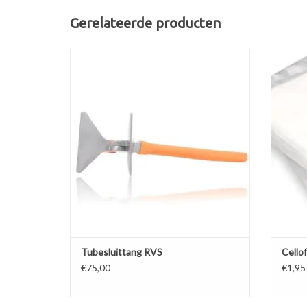
Gerelateerde producten
Tang om de achterzijde van tubes mee dicht
Cell
te vouwen.
sub
TOEVOEGEN AAN WINKELWAGEN
TO
Tubesluittang RVS
Cello
€75,00
€1,95