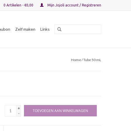
0 Artikelen - €0,00
Mijn Jojoli account / Registreren
aubon
Zelf maken
Links
Home
/ Tube 50 mL
+
TOEVOEGEN AAN WINKELWAGEN
-