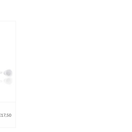
mL met
al om
GEN
€17,50