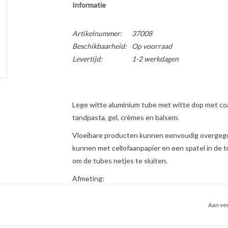
Informatie
Artikelnummer:
37008
Beschikbaarheid:
Op voorraad
Levertijd:
1-2 werkdagen
Lege witte aluminium tube met witte dop met coa
tandpasta, gel, crèmes en balsem.
Vloeibare producten kunnen eenvoudig overgegot
kunnen met cellofaanpapier en een spatel in de
om de tubes netjes te sluiten.
Afmeting:
h x ø: 165 x 25 mm
Inhoud: 30-50 mL (afhankelijk van de gebruikt
Aan ver