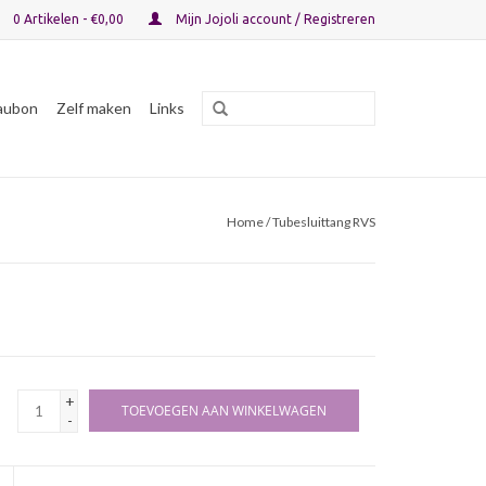
0 Artikelen - €0,00
Mijn Jojoli account / Registreren
aubon
Zelf maken
Links
Home
/ Tubesluittang RVS
+
TOEVOEGEN AAN WINKELWAGEN
-