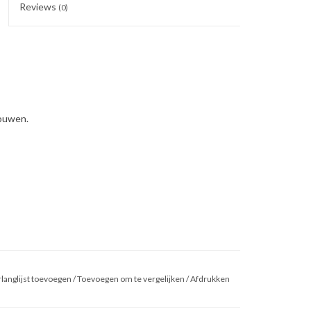
Reviews
(0)
vouwen.
langlijst toevoegen
/
Toevoegen om te vergelijken
/
Afdrukken