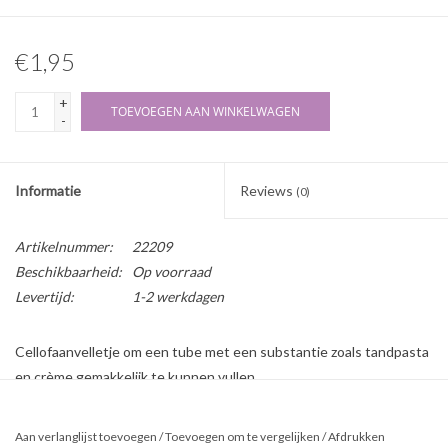
€1,95
+
TOEVOEGEN AAN WINKELWAGEN
-
Informatie
Reviews
(0)
Artikelnummer:
22209
Beschikbaarheid:
Op voorraad
Levertijd:
1-2 werkdagen
Cellofaanvelletje om een tube met een substantie zoals tandpasta
en crème gemakkelijk te kunnen vullen.
Afmeting: 12x18 cm
Aan verlanglijst toevoegen
/
Toevoegen om te vergelijken
/
Afdrukken