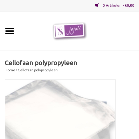
0 Artikelen - €0,00
Home
Grondstoffen
Cellofaan polypropyleen
Home
/ Cellofaan polypropyleen
Verpakkingen
Materialen
Startpakketten
Recepten