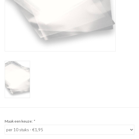
Sale
Cadeaubon
Zelf maken
Links
Maak een keuze:
*