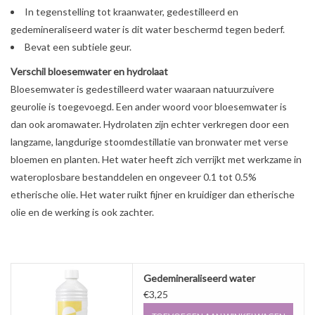
Sale
In tegenstelling tot kraanwater, gedestilleerd en
gedemineraliseerd water is dit water beschermd tegen bederf.
Bevat een subtiele geur.
Cadeaubon
Verschil bloesemwater en hydrolaat
Bloesemwater is gedestilleerd water waaraan natuurzuivere
Zelf maken
geurolie is toegevoegd. Een ander woord voor bloesemwater is
dan ook aromawater. Hydrolaten zijn echter verkregen door een
Links
langzame, langdurige stoomdestillatie van bronwater met verse
bloemen en planten. Het water heeft zich verrijkt met werkzame in
wateroplosbare bestanddelen en ongeveer 0.1 tot 0.5%
etherische olie. Het water ruikt fijner en kruidiger dan etherische
olie en de werking is ook zachter.
Gedemineraliseerd water
€3,25