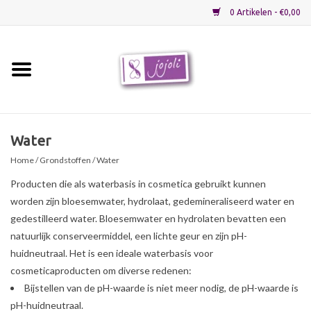
0 Artikelen - €0,00
Home
Grondstoffen
Water
Home
/
Grondstoffen
/ Water
Verpakkingen
Producten die als waterbasis in cosmetica gebruikt kunnen
worden zijn bloesemwater, hydrolaat, gedemineraliseerd water en
Materialen
gedestilleerd water. Bloesemwater en hydrolaten bevatten een
natuurlijk conserveermiddel, een lichte geur en zijn pH-
Startpakketten
huidneutraal. Het is een ideale waterbasis voor
cosmeticaproducten om diverse redenen:
Recepten
Bijstellen van de pH-waarde is niet meer nodig, de pH-waarde is
pH-huidneutraal.