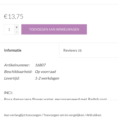
€13,75
+
TOEVOEGEN AAN WINKELWAGEN
-
Informatie
Reviews
(0)
Artikelnummer:
16807
Beschikbaarheid:
Op voorraad
Levertijd:
1-2 werkdagen
INCI:
Rosa damascena flower water, geconserveerd met Radish root
ferment filtrate (Leucidal).
Allergenen (natuurlijke bestanddelen van etherische olie Rozen):
Aan verlanglijst toevoegen
/
Toevoegen om te vergelijken
/
Afdrukken