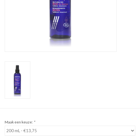
Sale
Cadeaubon
Zelf maken
Links
Maak een keuze:
*