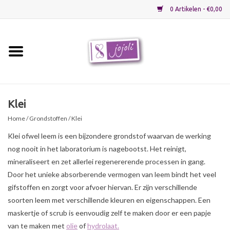
0 Artikelen - €0,00
Home
Grondstoffen
Klei
Home
/
Grondstoffen
/ Klei
Verpakkingen
Klei ofwel leem is een bijzondere grondstof waarvan de werking
nog nooit in het laboratorium is nagebootst. Het reinigt,
Materialen
mineraliseert en zet allerlei regenererende processen in gang.
Door het unieke absorberende vermogen van leem bindt het veel
Startpakketten
gifstoffen en zorgt voor afvoer hiervan. Er zijn verschillende
soorten leem met verschillende kleuren en eigenschappen. Een
Recepten
maskertje of scrub is eenvoudig zelf te maken door er een papje
van te maken met
olie
of
hydrolaat.