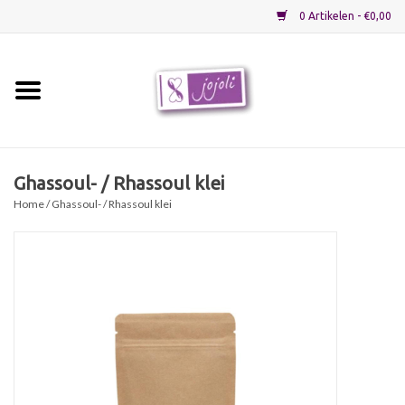
0 Artikelen - €0,00
Home
Grondstoffen
Ghassoul- / Rhassoul klei
Home
/ Ghassoul- / Rhassoul klei
Verpakkingen
Materialen
Startpakketten
Recepten