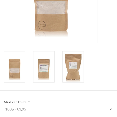
Sale
Cadeaubon
Zelf maken
Links
Maak een keuze:
*