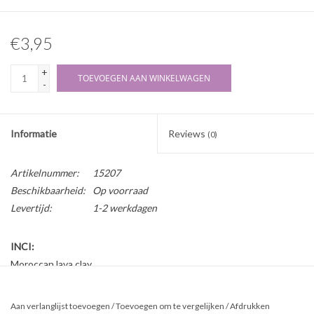
€3,95
+
TOEVOEGEN AAN WINKELWAGEN
-
Informatie
Reviews
(0)
Artikelnummer:
15207
Beschikbaarheid:
Op voorraad
Levertijd:
1-2 werkdagen
INCI:
Moroccan lava clay
Herkomst:
Aan verlanglijst toevoegen
/
Toevoegen om te vergelijken
/
Afdrukken