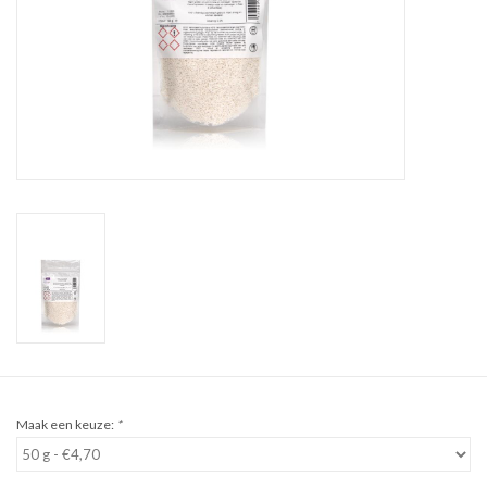
Sale
Cadeaubon
Zelf maken
Links
Maak een keuze:
*