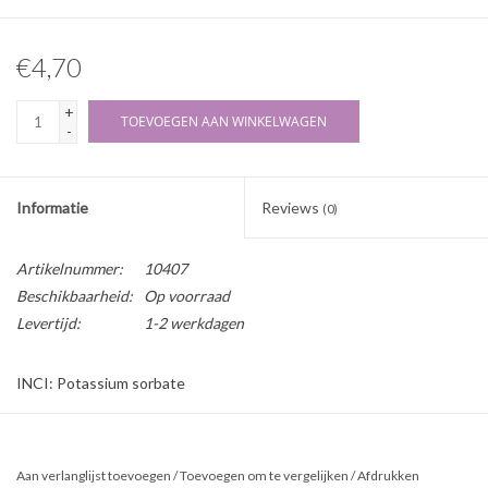
€4,70
+
TOEVOEGEN AAN WINKELWAGEN
-
Informatie
Reviews
(0)
Artikelnummer:
10407
Beschikbaarheid:
Op voorraad
Levertijd:
1-2 werkdagen
INCI: Potassium sorbate
Herkomst: Synthetisch (natuuridentiek)
Beschrijving:
Aan verlanglijst toevoegen
/
Toevoegen om te vergelijken
/
Afdrukken
Kaliumsorbaat is een concentraat en wordt geleverd in de vorm