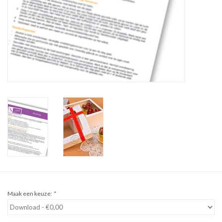
Sale
Cadeaubon
Zelf maken
Links
Maak een keuze:
*