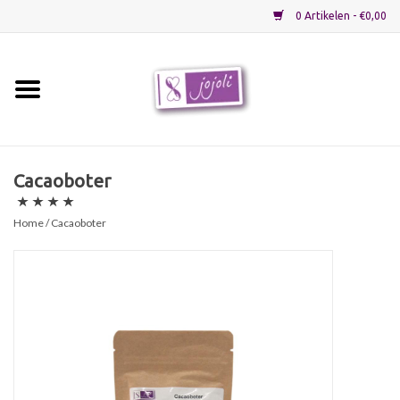
0 Artikelen - €0,00
Home
Grondstoffen
Cacaoboter
Verpakkingen
Home
/ Cacaoboter
Materialen
Startpakketten
Recepten