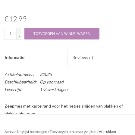
€12,95
+
TOEVOEGEN AAN WINKELWAGEN
-
Informatie
Reviews
(0)
Artikelnummer:
22025
Beschikbaarheid:
Op voorraad
Levertijd:
1-2 werkdagen
Zeepmes met kartelrand voor het netjes snijden van plakken of
blokjes gietzeep.
Aan verlanglijst toevoegen
/
Toevoegen om te vergelijken
/
Afdrukken