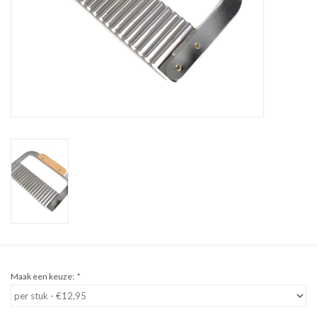
Sale
Cadeaubon
Zelf maken
Links
Maak een keuze:
*