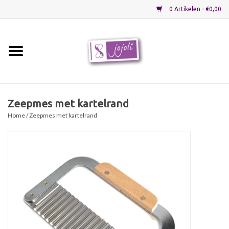
0 Artikelen - €0,00
Home
Grondstoffen
Zeepmes met kartelrand
Home
/ Zeepmes met kartelrand
Verpakkingen
Materialen
Startpakketten
Recepten