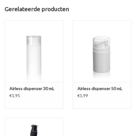
diameter: 41,9 mm
Gerelateerde producten
materiaal: PET
afmetingen: hoogte 111 mm, diameter 19 mm (opening)
kleur en transparantie: geen kleur, geheel transparant
sluiting: industrienorm 24/410 mm
label hoogte: 58 mm
Eigenschappen dispenser:
hoogte 40 mm (buitenkant)
sluiting: industrienorm 24/410 mm
kleur: transparant/Metaal
seal: Ja
Airless dispenser 30 mL
Airless dispenser 50 mL
materiaal: PE-HD/Metal
€1,95
€1,99
buishoogte: 144 mm
hoeveelheid per pompje: ongeveer 1 ml