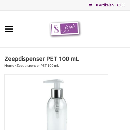
0 Artikelen - €0,00
Home
Grondstoffen
Zeepdispenser PET 100 mL
Home
/ Zeepdispenser PET 100 mL
Verpakkingen
Materialen
Startpakketten
Recepten