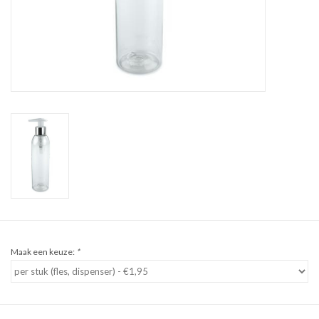
Sale
Cadeaubon
Zelf maken
Links
Maak een keuze:
*