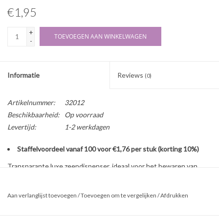
€1,95
+
TOEVOEGEN AAN WINKELWAGEN
-
Informatie
Reviews
(0)
Artikelnummer:
32012
Beschikbaarheid:
Op voorraad
Levertijd:
1-2 werkdagen
Staffelvoordeel vanaf 100 voor €1,76 per stuk (korting 10%)
Transparante luxe zeepdispenser, ideaal voor het bewaren van
handzeep, shampoo of douchegel.
Aan verlanglijst toevoegen
/
Toevoegen om te vergelijken
/
Afdrukken
Eigenschappen fles:
inhoud (nominaal / maximaal): 100 mL / 116 mL