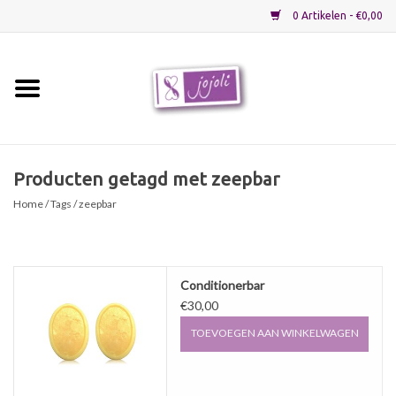
0 Artikelen - €0,00
Home
Grondstoffen
Producten getagd met zeepbar
Home
/
Tags
/ zeepbar
Verpakkingen
Materialen
Conditionerbar
€30,00
Startpakketten
TOEVOEGEN AAN WINKELWAGEN
Recepten