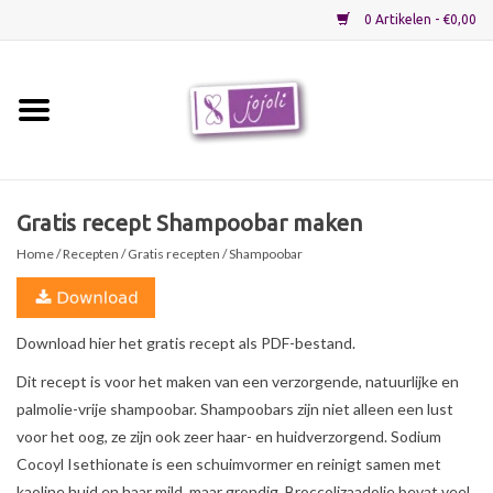
0 Artikelen - €0,00
Home
Grondstoffen
Gratis recept Shampoobar maken
Home
/
Recepten
/
Gratis recepten
/ Shampoobar
Verpakkingen
Materialen
Download hier het gratis recept als PDF-bestand.
Dit recept is voor het maken van een verzorgende, natuurlijke en
Startpakketten
palmolie-vrije shampoobar. Shampoobars zijn niet alleen een lust
voor het oog, ze zijn ook zeer haar- en huidverzorgend. Sodium
Recepten
Cocoyl Isethionate is een schuimvormer en reinigt samen met
kaoline huid en haar mild, maar grondig. Broccolizaadolie bevat veel