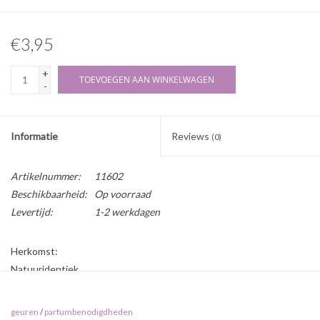
€3,95
+
TOEVOEGEN AAN WINKELWAGEN
-
Informatie
Reviews
(0)
Artikelnummer:
11602
Beschikbaarheid:
Op voorraad
Levertijd:
1-2 werkdagen
Herkomst:
Natuuridentiek
Gebruik:
geuren
/
parfumbenodigdheden