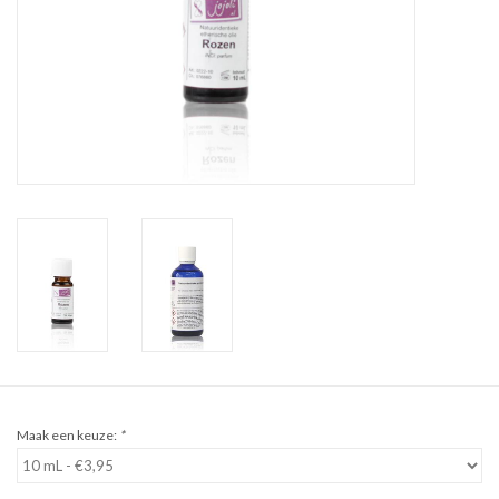
Sale
Cadeaubon
Zelf maken
Links
Maak een keuze:
*