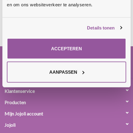
Sale
en om ons websiteverkeer te analyseren.
Cadeaubon
Details tonen
Zelf maken
ACCEPTEREN
Links
AANPASSEN
Klantenservice
Producten
Mijn Jojoli account
Jojoli