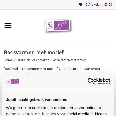
0 Artikelen - €0,00
Home
Grondstoffen
Basisvormen met motief
Home
/
Materialen
/
Zeep maken
/ Basisvormen met motief
Verpakkingen
Basismallen / -vormen met motief voor het maken van onder
andere zeep, shampoobars en lotionbars.
Materialen
Startpakketten
Zeepmal 5 siervormen
Jojoli maakt gebruik van cookies
€5,50
Recepten
We gebruiken cookies om content en advertenties te
TOEVOEGEN AAN WINKELWAGEN
personaliseren, om functies voor social media te bieden