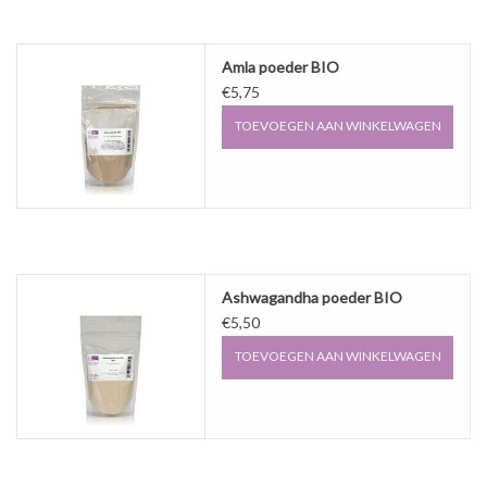
Amla poeder BIO
€5,75
TOEVOEGEN AAN WINKELWAGEN
Ashwagandha poeder BIO
€5,50
TOEVOEGEN AAN WINKELWAGEN