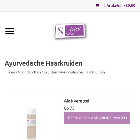
0 Artikelen - €0,00
Home
Grondstoffen
Ayurvedische Haarkruiden
Home
/
Grondstoffen
/
Kruiden
/ Ayurvedische Haarkruiden
Verpakkingen
Materialen
Aloë vera gel
€6,75
Startpakketten
TOEVOEGEN AAN WINKELWAGEN
Recepten