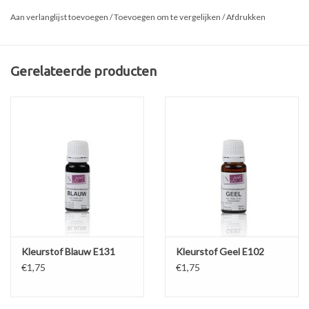
pakket op een aansprekende manier welke functie bij welke
Aan verlanglijst toevoegen
/
Toevoegen om te vergelijken
/
Afdrukken
grondstof hoort.
Gerelateerde producten
Kleurstof Blauw E131
Kleurstof Geel E102
€1,75
€1,75
Algemene pakketinformatie
- Vanaf negen jaar onder begeleiding van ten minste één