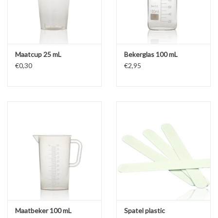
maken van haargel, badzout, crème, lipbalsem, handzeep,
tandpasta, gietzeep lipgloss en solid perfume. Deelnemers kunnen
zo zelfstandig aan de slag.
Begeleidershandleiding met aandachtspunten, voorbereidings-
Maatcup 25 mL
Bekerglas 100 mL
en verwerkingstips voor extra (los bij te bestellen) aanvullingen
€0,30
€2,95
zoals
Levensmiddelenkleurstof
.
QR code, waarmee recepten gemakkelijk geprint/gedownload
kunnen worden.
Bijlages: veilig werken en voorbereiding, houdbaarheid en
hygiëne, hoe werkt een pipet, geuren mengen en toelichting op
het gebruik van materialen zoals bekerglazen.
Resultaat
Iedere deelnemer gaat naar huis met een tube tandpasta van ruim
30 mL.
Benodigde materialen per 10 deelnemers
Maatbeker 100 mL
Spatel plastic