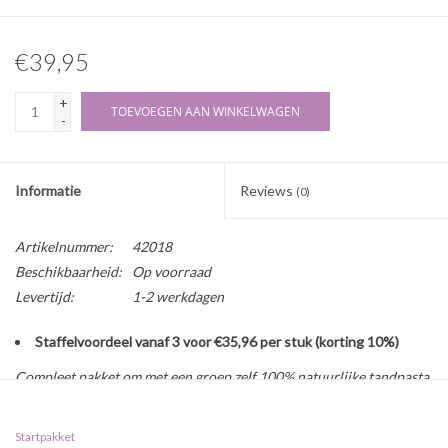
€39,95
+
TOEVOEGEN AAN WINKELWAGEN
-
Informatie
Reviews
(0)
Artikelnummer:
42018
Beschikbaarheid:
Op voorraad
Levertijd:
1-2 werkdagen
Staffelvoordeel vanaf 3 voor €35,96 per stuk (korting 10%)
Compleet pakket om met een groep zelf 100% natuurlijke tandpasta
te maken. Tandpasta bestaat uit verschillende grondstoffen, zoals
schuurmiddel, schuimmiddel, bindmiddel en smaakstof. Leer met dit
Startpakket