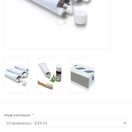
Sale
Cadeaubon
Zelf maken
Links
Maak een keuze:
*