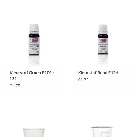
volwassene.
- Geschikt voor primair onderwijs, secundair onderwijs (vak
verzorging of scheikunde), BSO, vakantieparken, dagbesteding of
musea.
- Tijdsindicatie: 45 min
Beschrijving
Alle grondstoffen moeten zorgvuldig afgemeten of afgewogen
worden. Daarna worden de grondstoffen volgens een vaste
Kleurstof Groen E102 -
Kleurstof Rood E124
volgorde met elkaar gemengd tot een mooie gladde pasta.
131
€1,75
Tot slot wordt er pepermuntolie aan toegevoegd voor een frisse
€1,75
smaak en adem. De tandpasta wordt met behulp van
cellofaanpapier en een spatel / tang in de tube overgebracht.
Recept Tandpasta maken
Dit pakket bevat het receptenboekje 'Cosmetica maken doe je
samen' met leuke extra's zoals:
Deelnemershandleiding (inclusief pictogrammen) voor het