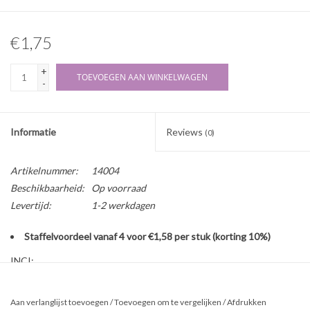
€1,75
+
TOEVOEGEN AAN WINKELWAGEN
-
Informatie
Reviews
(0)
Artikelnummer:
14004
Beschikbaarheid:
Op voorraad
Levertijd:
1-2 werkdagen
Staffelvoordeel vanaf 4 voor €1,58 per stuk (korting 10%)
INCI:
Water, kaliumsorbaat, E102 wateroplosbaar, 1% oplossing
Aan verlanglijst toevoegen
/
Toevoegen om te vergelijken
/
Afdrukken