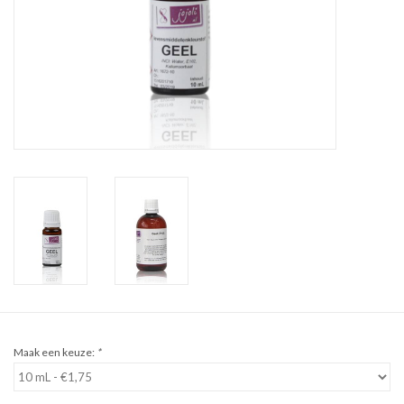
Sale
Cadeaubon
Zelf maken
Links
Maak een keuze:
*