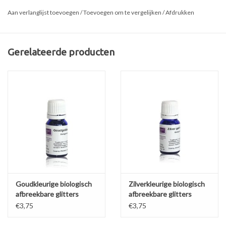
als activiteit op de BSO, vakantiepark of museum.
Aan verlanglijst toevoegen
/
Toevoegen om te vergelijken
/
Afdrukken
Gerelateerde producten
Goudkleurige biologisch
Zilverkleurige biologisch
afbreekbare glitters
afbreekbare glitters
Algemene pakketinformatie
€3,75
€3,75
Vanaf zeven jaar onder begeleiding van ten minste één