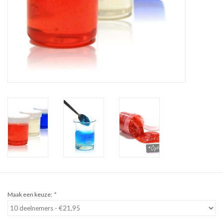
Sale
Cadeaubon
Zelf maken
Links
Maak een keuze:
*