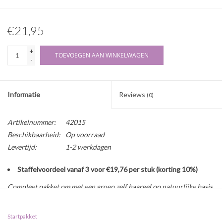
€21,95
+
TOEVOEGEN AAN WINKELWAGEN
-
Informatie
Reviews
(0)
Artikelnummer:
42015
Beschikbaarheid:
Op voorraad
Levertijd:
1-2 werkdagen
Staffelvoordeel vanaf 3 voor €19,76 per stuk (korting 10%)
Compleet pakket om met een groep zelf haargel op natuurlijke basis
mee te maken. Laat jongeren spelenderwijs kennis maken met het
vak scheikunde. Een origineel idee voor een les op school maar ook
Startpakket